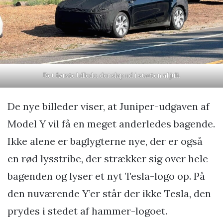
Det første billede, der slap ud i starten af juli.
De nye billeder viser, at Juniper-udgaven af
Model Y vil få en meget anderledes bagende.
Ikke alene er baglygterne nye, der er også
en rød lysstribe, der strækker sig over hele
bagenden og lyser et nyt Tesla-logo op. På
den nuværende Y’er står der ikke Tesla, den
prydes i stedet af hammer-logoet.