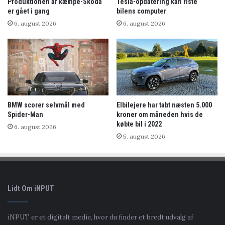
Produktionen af kæmpe-Skoda
Tesla-opdatering kan riste
er gået i gang
bilens computer
6. august 2026
6. august 2026
BMW scorer selvmål med
Elbilejere har tabt næsten 5.000
Spider-Man
kroner om måneden hvis de
købte bil i 2022
6. august 2026
5. august 2026
Lidt Om iNPUT
iNPUT er et digitalt medie, hvor du finder et bredt udvalg af