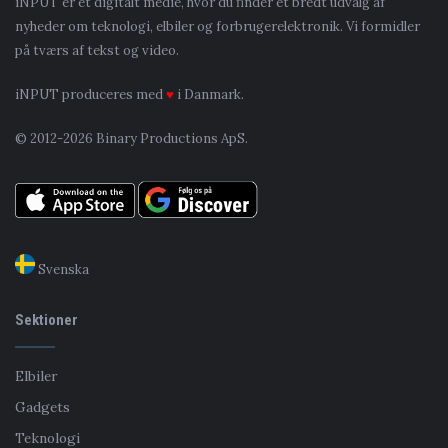
iNPUT er et digitalt medie, hvor du finder et bredt udvalg af
nyheder om teknologi, elbiler og forbrugerelektronik. Vi formidler
på tværs af tekst og video.
iNPUT produceres med
♥
i Danmark.
© 2012-2026 Binary Productions ApS.
Svenska
Sektioner
Elbiler
Gadgets
Teknologi