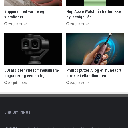
Slippers med varme og
Nej, Apple Watch får heller ikke
vibrationer
nyt design i år
29. juli 2026
28. juli 2026
DJI afslører vild lommekamera-
Philips putter AI og et mundkort
opgradering ved en fejl
direkte i eltandbørsten
27. juli 2026
23. juli 2026
Lidt Om iNPUT