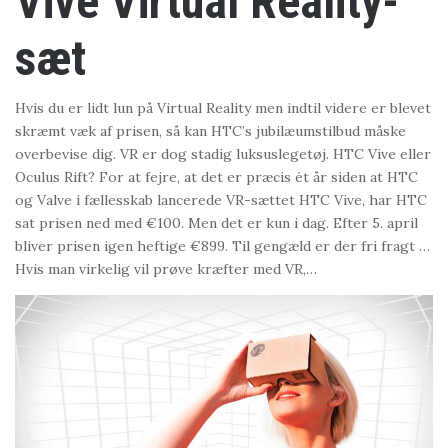
Vive Virtual Reality-
sæt
Hvis du er lidt lun på Virtual Reality men indtil videre er blevet
skræmt væk af prisen, så kan HTC’s jubilæumstilbud måske
overbevise dig. VR er dog stadig luksuslegetøj. HTC Vive eller
Oculus Rift? For at fejre, at det er præcis ét år siden at HTC
og Valve i fællesskab lancerede VR-sættet HTC Vive, har HTC
sat prisen ned med €100. Men det er kun i dag. Efter 5. april
bliver prisen igen heftige €899. Til gengæld er der fri fragt …
Hvis man virkelig vil prøve kræfter med VR,…