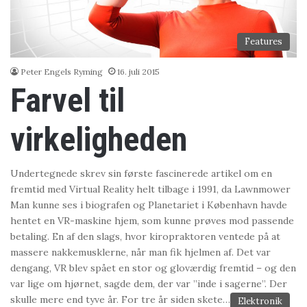
Features
Peter Engels Ryming
16. juli 2015
Farvel til
virkeligheden
Undertegnede skrev sin første fascinerede artikel om en
fremtid med Virtual Reality helt tilbage i 1991, da Lawnmower
Man kunne ses i biografen og Planetariet i København havde
hentet en VR-maskine hjem, som kunne prøves mod passende
betaling. En af den slags, hvor kiropraktoren ventede på at
massere nakkemusklerne, når man fik hjelmen af. Det var
dengang, VR blev spået en stor og gloværdig fremtid – og den
var lige om hjørnet, sagde dem, der var ”inde i sagerne”. Der
skulle mere end tyve år. For tre år siden skete…
Elektronik