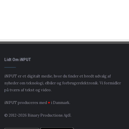
Lidt Om iNPUT
iNPUT er et digitalt medie, hvor du finder et bredt udvalg af
nyheder om teknologi, elbiler og forbrugerelektronik. Vi formidler
på tværs af tekst og video.
iNPUT produceres med
♥
i Danmark.
© 2012-2026 Binary Productions ApS.