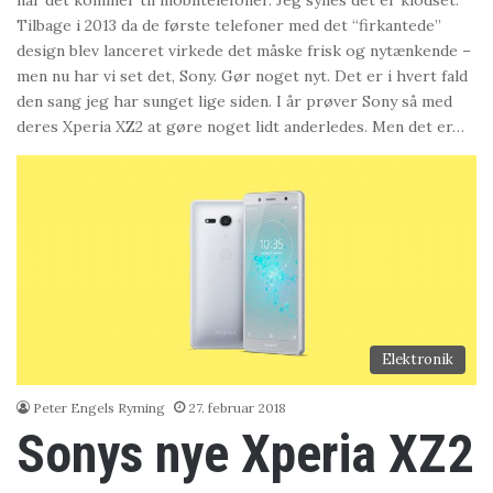
når det kommer til mobiltelefoner. Jeg synes det er klodset.
Tilbage i 2013 da de første telefoner med det “firkantede”
design blev lanceret virkede det måske frisk og nytænkende –
men nu har vi set det, Sony. Gør noget nyt. Det er i hvert fald
den sang jeg har sunget lige siden. I år prøver Sony så med
deres Xperia XZ2 at gøre noget lidt anderledes. Men det er…
Elektronik
Peter Engels Ryming
27. februar 2018
Sonys nye Xperia XZ2