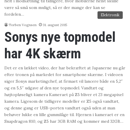
helt i modsætning til tidligere, hvor mobilerne helst skulle
være så små som muligt, så er der mange der kan se
fordelen…
Elektronik
Torben Vognsen
31. august 2015
Sonys nye topmodel
har 4K skærm
Det er en lækket video, der har bekræftet at Japanerne nu går
efter tronen på markedet for smartphone skærme. I videoen
siger Sonys marketingchef, at firmaet vil lancere både en 5,2″
og en 5,5″ udgave af den nye topmodel. Vandtæt og
højtopløseligt kamera Kameraet på Z5 bliver et 23 megapixel
kamera. Ligesom de tidligere modeller er Z5 også vandtæt,
og denne gang er USB-porten vandtæt også uden at man
behøver lukke en lille gummilåge til. Hjernen i kameraet er en
Snapdragon 810, og Z5 har 3GB RAM og kommer med 32GB…