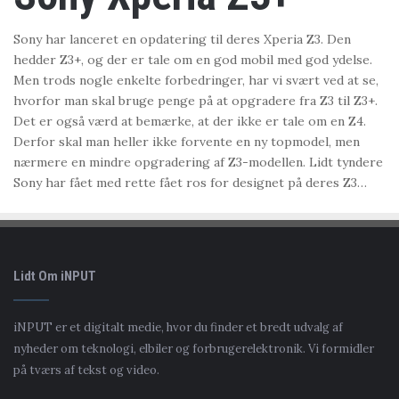
Sony har lanceret en opdatering til deres Xperia Z3. Den
hedder Z3+, og der er tale om en god mobil med god ydelse.
Men trods nogle enkelte forbedringer, har vi svært ved at se,
hvorfor man skal bruge penge på at opgradere fra Z3 til Z3+.
Det er også værd at bemærke, at der ikke er tale om en Z4.
Derfor skal man heller ikke forvente en ny topmodel, men
nærmere en mindre opgradering af Z3-modellen. Lidt tyndere
Sony har fået med rette fået ros for designet på deres Z3…
Lidt Om iNPUT
iNPUT er et digitalt medie, hvor du finder et bredt udvalg af
nyheder om teknologi, elbiler og forbrugerelektronik. Vi formidler
på tværs af tekst og video.