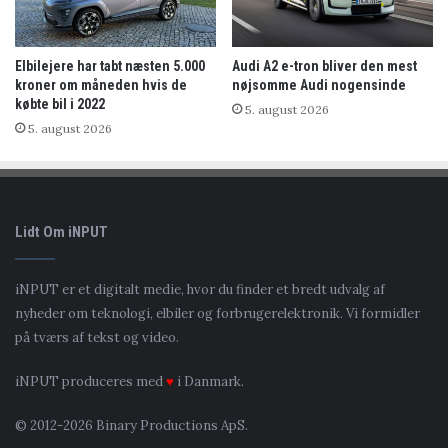
Elbilejere har tabt næsten 5.000
Audi A2 e-tron bliver den mest
kroner om måneden hvis de
nøjsomme Audi nogensinde
købte bil i 2022
5. august 2026
5. august 2026
Lidt Om iNPUT
iNPUT er et digitalt medie, hvor du finder et bredt udvalg af
nyheder om teknologi, elbiler og forbrugerelektronik. Vi formidler
på tværs af tekst og video.
iNPUT produceres med
♥
i Danmark.
© 2012-2026 Binary Productions ApS.