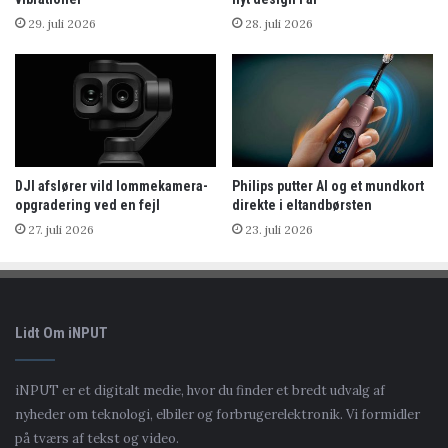
29. juli 2026
28. juli 2026
DJI afslører vild lommekamera-
Philips putter AI og et mundkort
opgradering ved en fejl
direkte i eltandbørsten
27. juli 2026
23. juli 2026
Lidt Om iNPUT
iNPUT er et digitalt medie, hvor du finder et bredt udvalg af
nyheder om teknologi, elbiler og forbrugerelektronik. Vi formidler
på tværs af tekst og video.