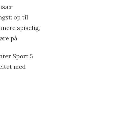
 især
st: op til
mere spiselig,
øre på.
nter Sport 5
feltet med