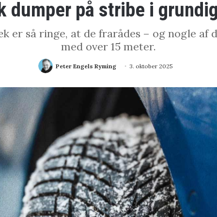
 dumper på stribe i grundig
dæk er så ringe, at de frarådes – og nogle 
med over 15 meter.
Peter Engels Ryming
3. oktober 2025