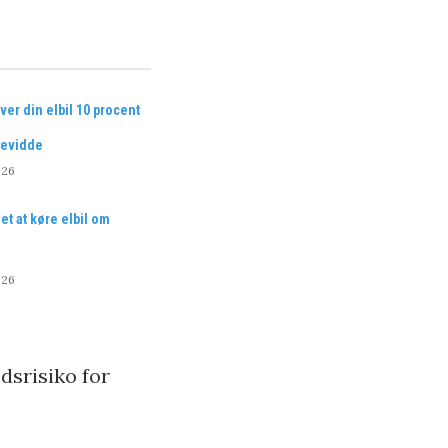
ver din elbil 10 procent
kevidde
026
et at køre elbil om
026
dsrisiko for