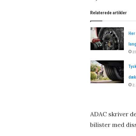
Relaterede artikler
Her 
lan
23
Tys
dæk
2.
ADAC skriver de
bilister med dis