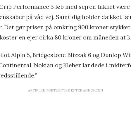
rip Performance 3 løb med sejren takket være
nskaber på våd vej. Samtidig holder dækket læng
r. Det gør prisen på omkring 900 kroner stykket 
s koster en ejer cirka 80 kroner om måneden at k
ilot Alpin 5, Bridgestone Blizzak 6 og Dunlop Wi
 Continental, Nokian og Kleber landede i midter
redsstillende.”
ARTIKLEN FORTSÆTTER EFTER ANNONCEN