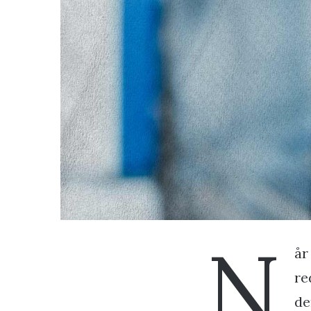
N
år
re
de