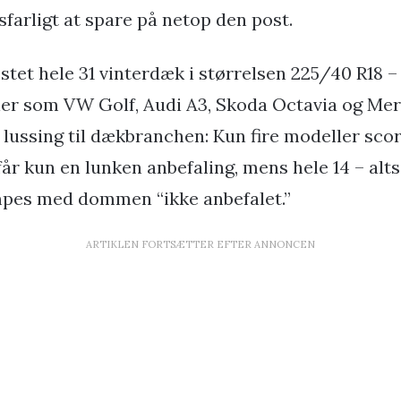
vsfarligt at spare på netop den post.
stet hele 31 vinterdæk i størrelsen 225/40 R18 
iler som VW Golf, Audi A3, Skoda Octavia og Me
n lussing til dækbranchen: Kun fire modeller sco
får kun en lunken anbefaling, mens hele 14 – alt
mpes med dommen “ikke anbefalet.”
ARTIKLEN FORTSÆTTER EFTER ANNONCEN