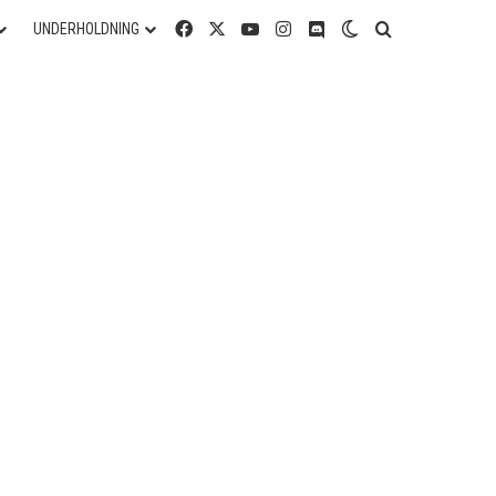
Facebook
X
YouTube
Instagram
Discord
Switch skin
Søg efter
UNDERHOLDNING