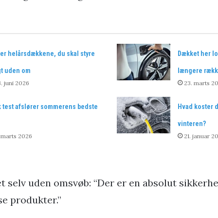
er helårsdækkene, du skal styre
Dækket her lo
gt uden om
længere ræk
. juni 2026
23. marts 2
k test afslører sommerens bedste
Hvad koster d
vinteren?
 marts 2026
21. januar 2
t selv uden omsvøb: “Der er en absolut sikkerhe
se produkter.”