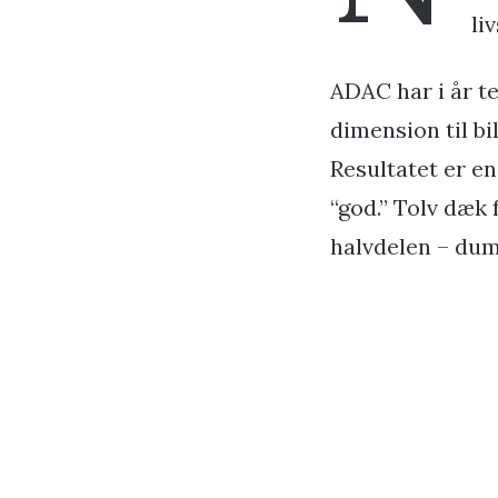
li
ADAC har i år te
dimension til b
Resultatet er e
“god.” Tolv dæk 
halvdelen – du