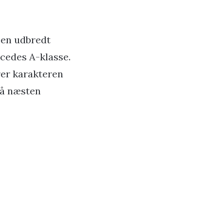
– en udbredt
rcedes A-klasse.
rer karakteren
så næsten