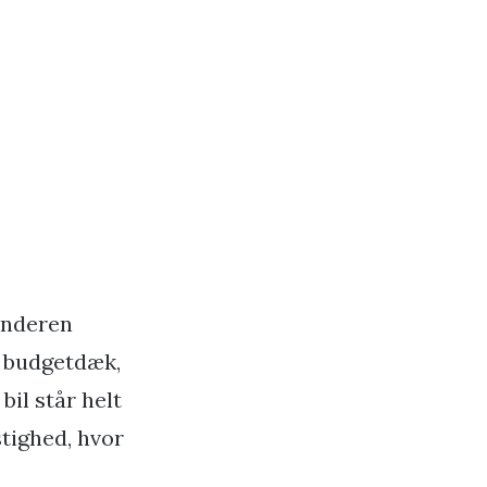
vinderen
e budgetdæk,
bil står helt
tighed, hvor