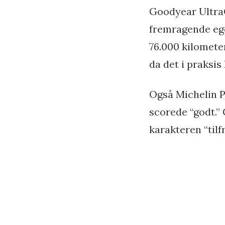
Goodyear UltraG
fremragende ege
76.000 kilomete
da det i praksi
Også Michelin P
scorede “godt.”
karakteren “tilf