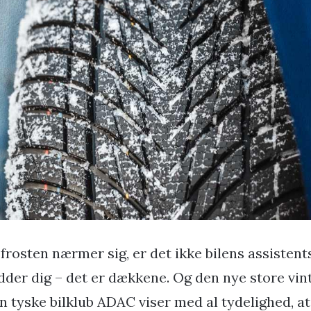
 frosten nærmer sig, er det ikke bilens assisten
dder dig – det er dækkene. Og den nye store vin
n tyske bilklub ADAC viser med al tydelighed, a