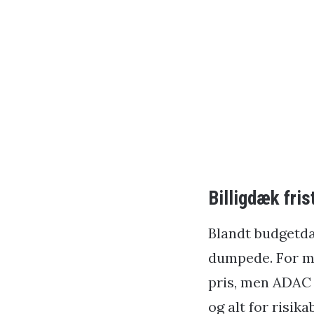
Billigdæk fris
Blandt budgetdæ
dumpede. For ma
pris, men ADAC sl
og alt for risik