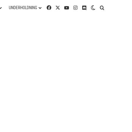
Facebook
X
YouTube
Instagram
Discord
Switch skin
Søg efter
UNDERHOLDNING