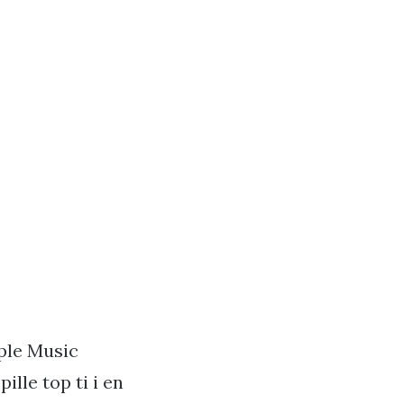
pple Music
ille top ti i en