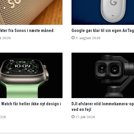
kter fra Sonos i næste måned
Google gør klar til sin egen AirTag
t 2026
3. august 2026
 Watch får heller ikke nyt design i
DJI afslører vild lommekamera-o
ved en fejl
2026
27. juli 2026