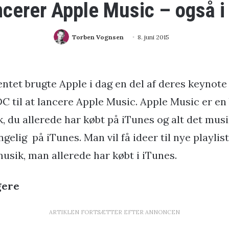
ncerer Apple Music – også 
Torben Vognsen
8. juni 2015
ntet brugte Apple i dag en del af deres keynote
til at lancere Apple Music. Apple Music er en 
, du allerede har købt på iTunes og alt det musi
ngelig på iTunes. Man vil få ideer til nye playli
usik, man allerede har købt i iTunes.
gere
ARTIKLEN FORTSÆTTER EFTER ANNONCEN