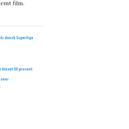
temt film.
får dansk Superliga
r blevet 50 procent
 over
6