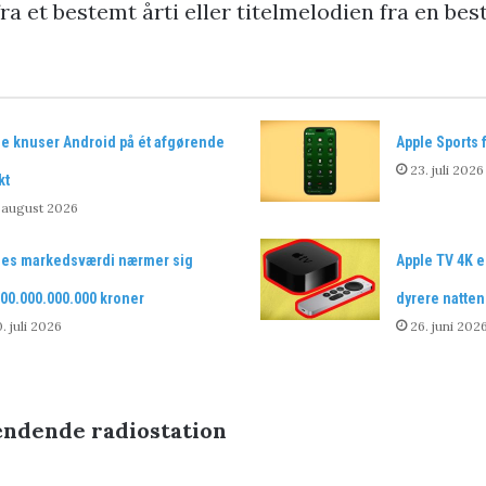
fra et bestemt årti eller titelmelodien fra en bes
le knuser Android på ét afgørende
Apple Sports 
23. juli 2026
kt
 august 2026
les markedsværdi nærmer sig
Apple TV 4K e
00.000.000.000 kroner
dyrere natten
. juli 2026
26. juni 202
dende radiostation