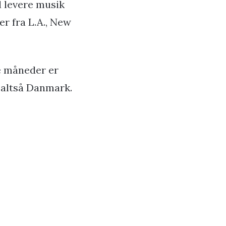
l levere musik
r fra L.A., New
re måneder er
t altså Danmark.