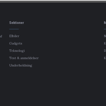
Sektioner
M
Elbiler
N
af
Gadgets
K
Teknologi
D
Test & anmeldelser
K
Underholdning