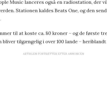
e Music lanceres også en radiostation, der vi
verden. Stationen kaldes Beats One, og den sende
.
mer til at koste ca. 80 kroner – og de første t
n bliver tilgængelig i over 100 lande – heribland
ARTIKLEN FORTSÆTTER EFTER ANNONCEN