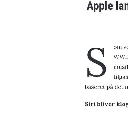
Apple la
S
om ve
WWDC 
musik
tilgæ
baseret på det m
Siri bliver klo