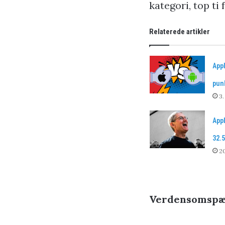
kategori, top ti 
Relaterede artikler
App
pun
3.
App
32.5
20
Verdensomspæn