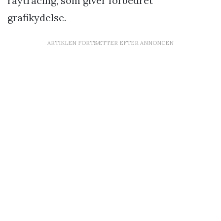
raytracing, som giver forbedret
grafikydelse.
ARTIKLEN FORTSÆTTER EFTER ANNONCEN