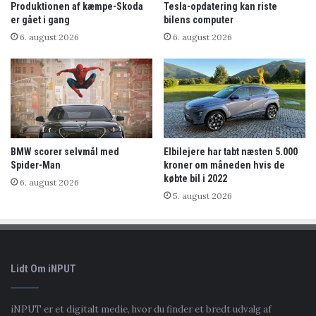
Produktionen af kæmpe-Skoda
Tesla-opdatering kan riste
er gået i gang
bilens computer
6. august 2026
6. august 2026
BMW scorer selvmål med
Elbilejere har tabt næsten 5.000
Spider-Man
kroner om måneden hvis de
købte bil i 2022
6. august 2026
5. august 2026
Lidt Om iNPUT
iNPUT er et digitalt medie, hvor du finder et bredt udvalg af