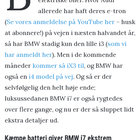
allerede har haft deres e-tron
(
Se vores anmeldelse på YouTube her
– husk
at abonnere!) på vejen i næsten halvandet år,
så har BMW stadig kun den lille i3 (
som vi
har anmeldt her
). Men i de kommende
måneder
kommer så iX3 til
, og BMW har
også en
i4 model på vej
. Og så er der
selvfølgelig den helt høje ende;
luksussedanen BMW i7 er også rygtedes
over flere gange, og nu er der så sluppet lidt
ekstra detaljer ud.
Kæmpe batteri giver BMW i7 ekstrem