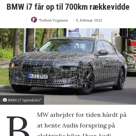
BMW i7 får op til 700km rækkevidde
Torben Vognsen
5. februar 2021
BMW i7 "spionfoto"
B
MW arbejder for tiden hårdt på
at hente Audis forspring på
elektriske biler. Hvor Audi