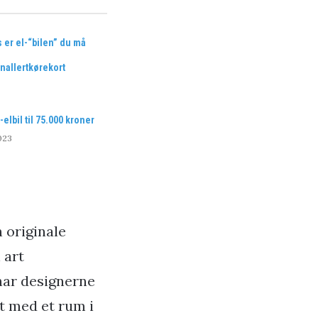
 er el-“bilen” du må
nallertkørekort
elbil til 75.000 kroner
023
 originale
 art
har designerne
t med et rum i