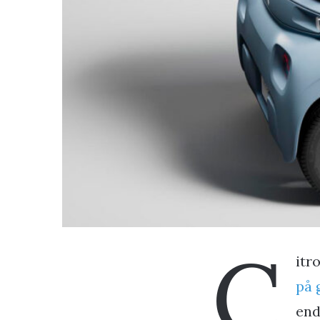
C
itr
på 
end