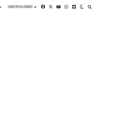
Facebook
X
YouTube
Instagram
Discord
Switch skin
Søg efter
UNDERHOLDNING