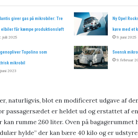
lantis giver gas på mikrobiler: Tre
Ny Opel Rocks
elbiler får kæmpe produktionsløft
køre med et k
. juli 2025
9. juni 2025
t genopliver Topolino som
Svensk mikro-
9. februar 2
trisk mikrobil
 juni 2023
, naturligvis, blot en modificeret udgave af den
or passagersædet er heldet ud og erstattet af en
r kan rumme 260 liter. Oven på bagagerummet 
dulær hylde” der kan bære 40 kilo og er udstyre