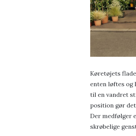
Køretøjets flade
enten løftes og 
til en vandret s
position gør det
Der medfølger e
skrøbelige gens