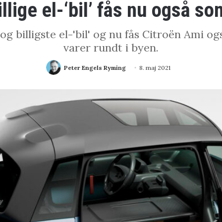
illige el-‘bil’ fås nu også s
g billigste el-'bil' og nu fås Citroën Ami og
varer rundt i byen.
Peter Engels Ryming
8. maj 2021