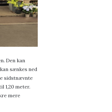
n. Den kan
t kan sænkes ned
nne sidstnævnte
il 1,20 meter.
ikre mere