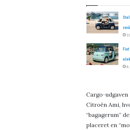
Stel
små 
22
Fia
elek
6.
Cargo-udgaven er
Citroën Ami, hv
“bagagerum” de
placeret en “mo