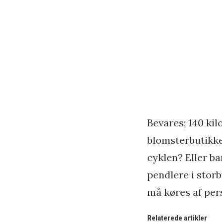
Bevares; 140 kil
blomsterbutikken
cyklen? Eller ba
pendlere i storb
må køres af perso
Relaterede artikler