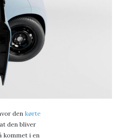
 hvor den
kørte
 at den bliver
så kommet i en