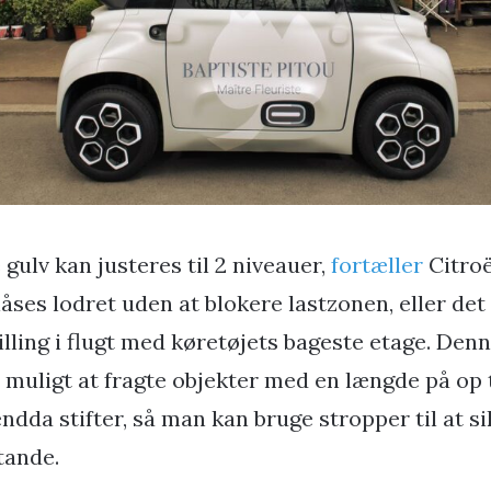
 gulv kan justeres til 2 niveauer,
fortæller
Citroë
låses lodret uden at blokere lastzonen, eller de
tilling i flugt med køretøjets bageste etage. De
 muligt at fragte objekter med en længde på op t
ndda stifter, så man kan bruge stropper til at s
tande.