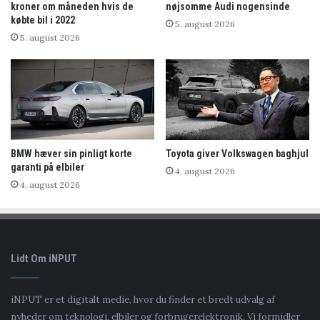
kroner om måneden hvis de
nøjsomme Audi nogensinde
købte bil i 2022
5. august 2026
5. august 2026
BMW hæver sin pinligt korte
Toyota giver Volkswagen baghjul
garanti på elbiler
4. august 2026
4. august 2026
Lidt Om iNPUT
iNPUT er et digitalt medie, hvor du finder et bredt udvalg af
nyheder om teknologi, elbiler og forbrugerelektronik. Vi formidler