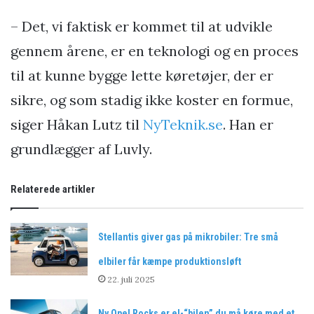
– Det, vi faktisk er kommet til at udvikle
gennem årene, er en teknologi og en proces
til at kunne bygge lette køretøjer, der er
sikre, og som stadig ikke koster en formue,
siger Håkan Lutz til
NyTeknik.se
. Han er
grundlægger af Luvly.
Relaterede artikler
Stellantis giver gas på mikrobiler: Tre små
elbiler får kæmpe produktionsløft
22. juli 2025
Ny Opel Rocks er el-“bilen” du må køre med et