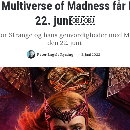
e Multiverse of Madness får
22. juni￼￼
or Strange og hans genvordigheder med Mu
den 22. juni.
Peter Engels Ryming
3. juni 2022