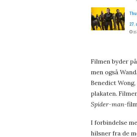
Thu
27. 
15
Filmen byder på
men også Wandav
Benedict Wong,
plakaten. Filmen
Spider-man
-fil
I forbindelse m
hilsner fra de 