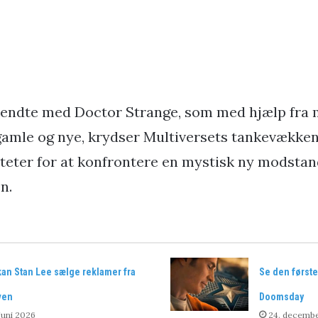
ukendte med Doctor Strange, som med hjælp fra 
 gamle og nye, krydser Multiversets tankevækken
iteter for at konfrontere en mystisk ny modstand
n.
kan Stan Lee sælge reklamer fra
Se den første
ven
Doomsday
 juni 2026
24. decemb