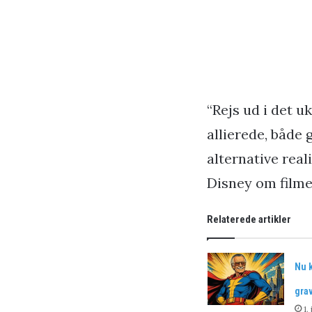
“Rejs ud i det 
allierede, både
alternative real
Disney om filme
Relaterede artikler
Nu 
gra
1.