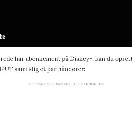
lerede har abonnement på Disney+, kan du oprett
iNPUT samtidig et par håndører:
ARTIKLEN FORTSÆTTER EFTER ANNONCEN