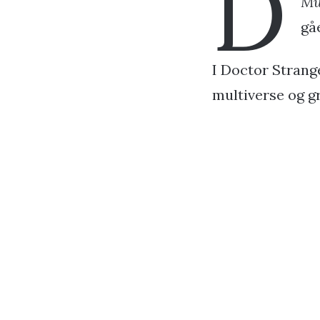
D
Mu
gå
I Doctor Strang
multiverse og g