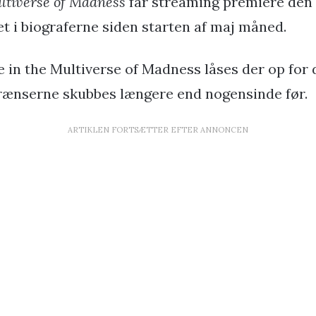
ltiverse of Madness
får streaming premiere den 2
et i biograferne siden starten af maj måned.
e in the Multiverse of Madness låses der op for 
rænserne skubbes længere end nogensinde før.
ARTIKLEN FORTSÆTTER EFTER ANNONCEN