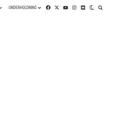
Facebook
X
YouTube
Instagram
Discord
Switch skin
Søg efter
UNDERHOLDNING