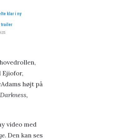
te klar i ny
trailer
2025
hovedrollen,
Ejiofor,
cAdams højt på
 Darkness,
ny video med
ge
. Den kan ses