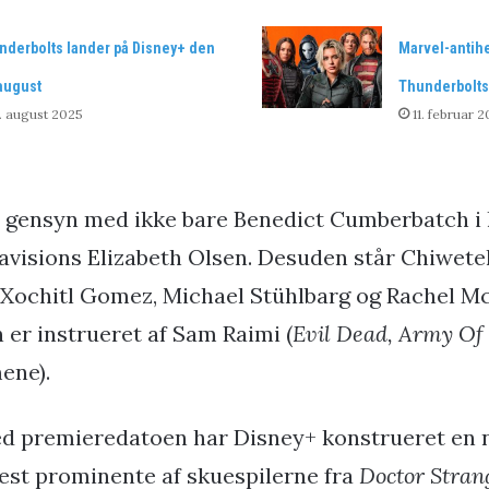
nderbolts lander på Disney+ den
Marvel-antihel
august
Thunderbolts 
. august 2025
11. februar 
 gensyn med ikke bare Benedict Cumberbatch i 
isions Elizabeth Olsen. Desuden står Chiwetel 
 Xochitl Gomez, Michael Stühlbarg og Rachel M
 er instrueret af Sam Raimi (
Evil Dead, Army Of
mene).
ed premieredatoen har Disney+ konstrueret en 
mest prominente af skuespilerne fra
Doctor Stran