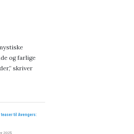
mystiske
de og farlige
er,” skriver
 teaser til Avengers:
er 2025