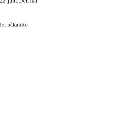
2. juni. Den har
det såkaldte