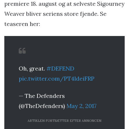
premiere 18. august og at selveste Sigourney
Weaver bliver seriens store fjende. Se
teaseren her:
Oh, great.
#DEFEND
pic.twitter.com/PT4ldeiFRP
— The Defenders
(@TheDefenders)
May 2, 2017
ARTIKLEN FORTSÆTTER EFTER ANNONCEN