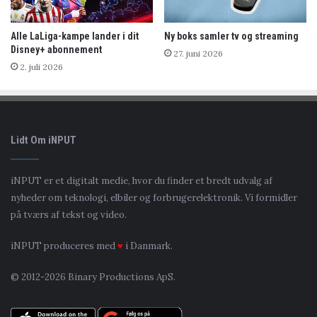
Alle LaLiga-kampe lander i dit
Ny boks samler tv og streaming
Disney+ abonnement
27. juni 2026
2. juli 2026
Lidt Om iNPUT
iNPUT er et digitalt medie, hvor du finder et bredt udvalg af
nyheder om teknologi, elbiler og forbrugerelektronik. Vi formidler
på tværs af tekst og video.
iNPUT produceres med
♥
i Danmark.
© 2012-2026 Binary Productions ApS.