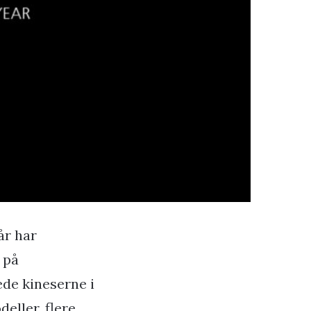
 år har
 på
ede kineserne i
eller, flere