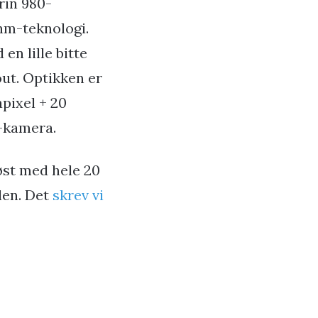
rin 980-
nm-teknologi.
n lille bitte
out. Optikken er
pixel + 20
e-kamera.
øst med hele 20
len. Det
skrev vi