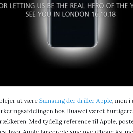
 plejer at være
Samsung der driller Apple
, men i
rketingsafdelingen hos Huawei været hurtigere
trækkeren. Med tydelig reference til Apple, post
tes, hvor Apple lancerede sine nye iPhone Xs-mod