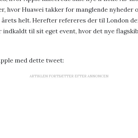
er, hvor Huawei takker for manglende nyheder og
e årets helt. Herefter refereres der til London de
indkaldt til sit eget event, hvor det nye flagsk
Apple med dette tweet:
ARTIKLEN FORTSÆTTER EFTER ANNONCEN