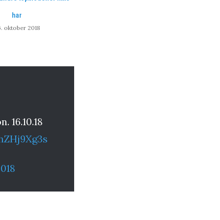
har
6. oktober 2018
. 16.10.18
ZhZHj9Xg3s
2018