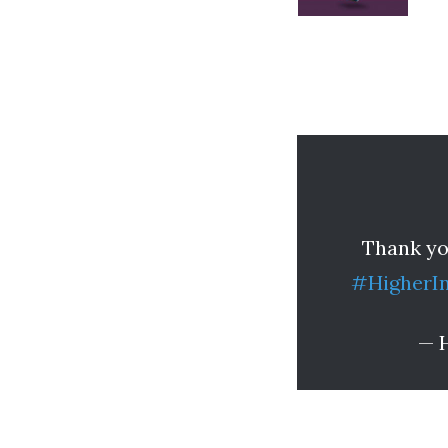
Thank you
#HigherIn
— 