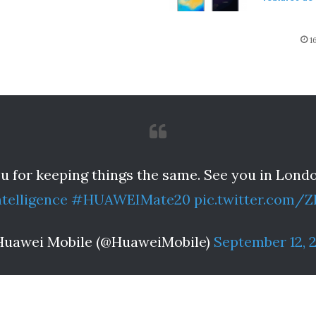
1
 for keeping things the same. See you in London
telligence
#HUAWEIMate20
pic.twitter.com/
Huawei Mobile (@HuaweiMobile)
September 12, 