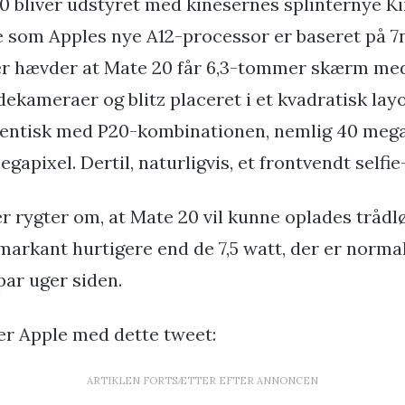
 bliver udstyret med kinesernes splinternye Ki
ge som Apples nye A12-processor er baseret på 7
er hævder at Mate 20 får 6,3-tommer skærm med e
dekameraer og blitz placeret i et kvadratisk lay
dentisk med P20-kombinationen, nemlig 40 mega
gapixel. Dertil, naturligvis, et frontvendt selfi
er rygter om, at Mate 20 vil kunne oplades trådl
 markant hurtigere end de 7,5 watt, der er norma
par uger siden.
er Apple med dette tweet:
ARTIKLEN FORTSÆTTER EFTER ANNONCEN