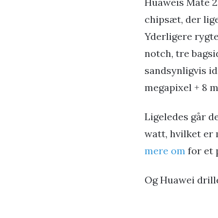
Huaweis Mate 20
chipsæt, der li
Yderligere rygt
notch, tre bagsi
sandsynligvis i
megapixel + 8 me
Ligeledes går d
watt, hvilket er
mere om
for et 
Og Huawei drill