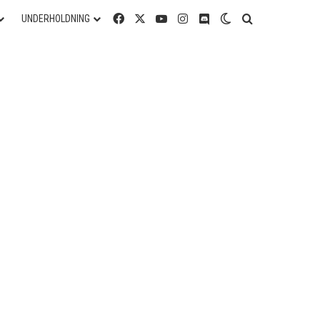
Facebook
X
YouTube
Instagram
Discord
Switch skin
Søg efter
UNDERHOLDNING