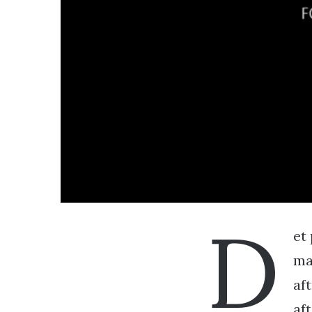
D
et
ma
af
af