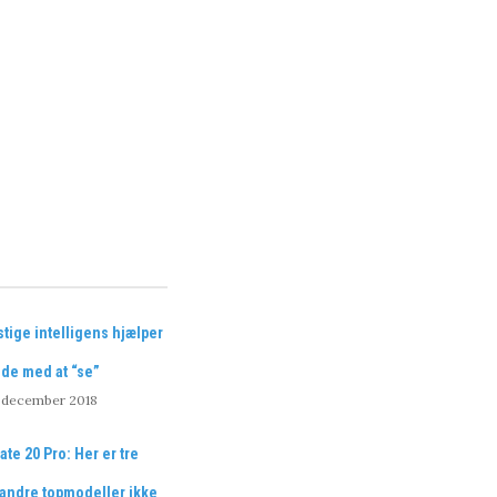
tige intelligens hjælper
nde med at “se”
. december 2018
te 20 Pro: Her er tre
 andre topmodeller ikke