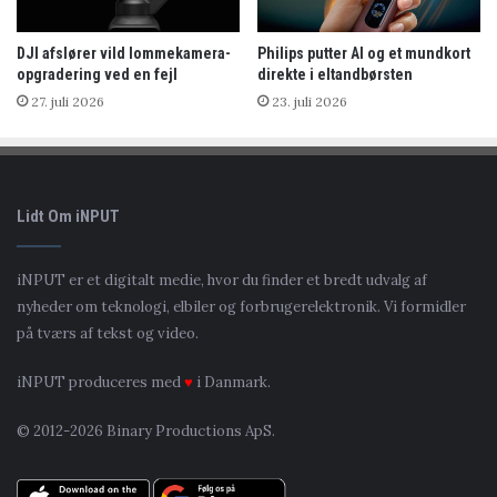
DJI afslører vild lommekamera-
Philips putter AI og et mundkort
opgradering ved en fejl
direkte i eltandbørsten
27. juli 2026
23. juli 2026
Lidt Om iNPUT
iNPUT er et digitalt medie, hvor du finder et bredt udvalg af
nyheder om teknologi, elbiler og forbrugerelektronik. Vi formidler
på tværs af tekst og video.
iNPUT produceres med
♥
i Danmark.
© 2012-2026 Binary Productions ApS.