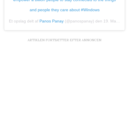
and people they care about #Windows
Et opslag delt af
Panos Panay
(@panospanay) den
19. Mar, 2020 kl. 12.47 PDT
ARTIKLEN FORTSÆTTER EFTER ANNONCEN