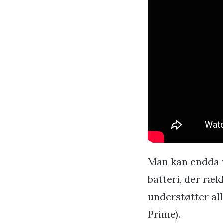
Man kan endda t
batteri, der ræk
understøtter al
Prime).