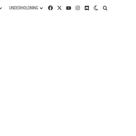
Facebook
X
YouTube
Instagram
Discord
Switch skin
Søg efter
UNDERHOLDNING