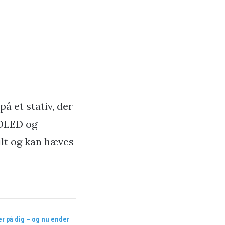
å et stativ, der
 OLED og
ilt og kan hæves
er på dig – og nu ender