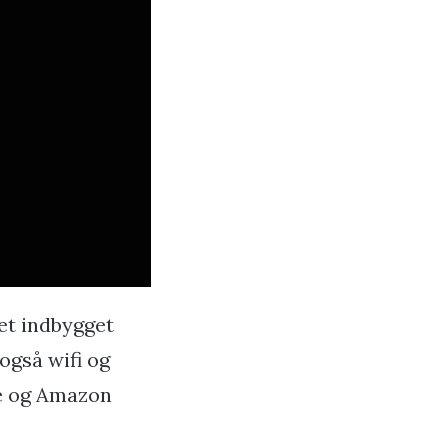
et indbygget
 også wifi og
be og Amazon