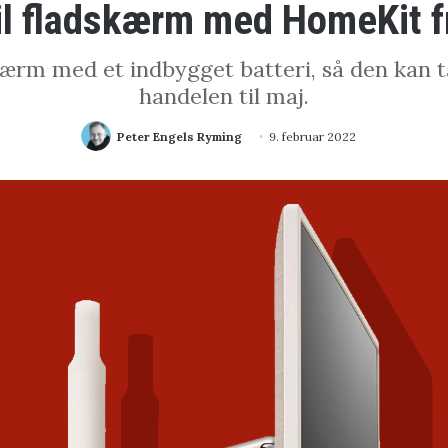
l fladskærm med HomeKit f
ærm med et indbygget batteri, så den kan 
handelen til maj.
Peter Engels Ryming
9. februar 2022