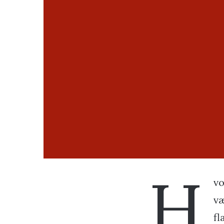
H
vo
væ
fl