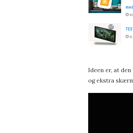
med 
10
TES
11
Ideen er, at de
og ekstra skærm 