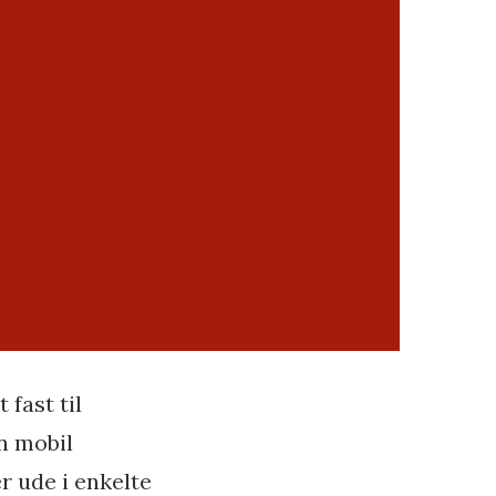
 fast til
n mobil
 ude i enkelte