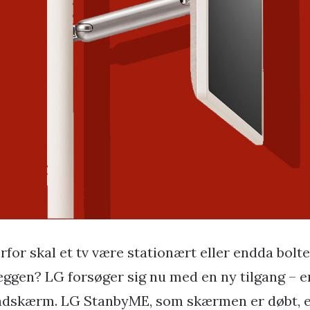
rfor skal et tv være stationært eller endda boltet
ggen? LG forsøger sig nu med en ny tilgang – e
adskærm. LG StanbyME, som skærmen er døbt, er