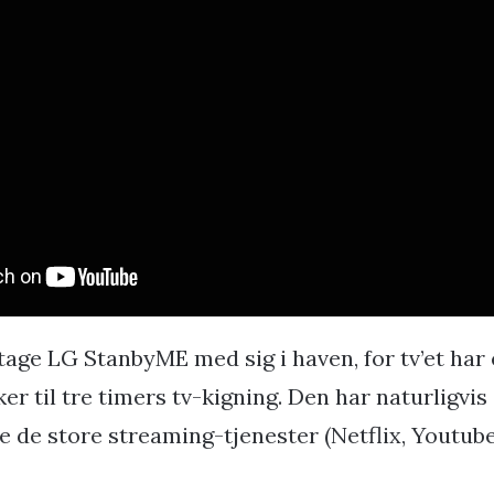
age LG StanbyME med sig i haven, for tv’et har 
ker til tre timers tv-kigning. Den har naturligvis
le de store streaming-tjenester (Netflix, Youtu