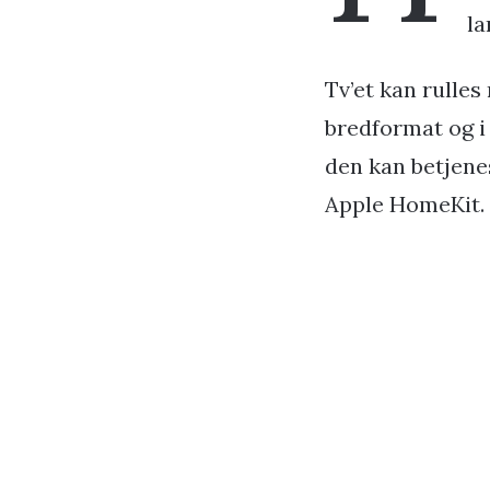
la
Tv’et kan rulle
bredformat og i
den kan betjene
Apple HomeKit.