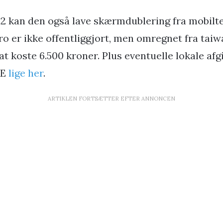
 2 kan den også lave skærmdublering fra mobilte
ro er ikke offentliggjort, men omregnet fra taiw
t koste 6.500 kroner. Plus eventuelle lokale afg
ME
lige her
.
ARTIKLEN FORTSÆTTER EFTER ANNONCEN