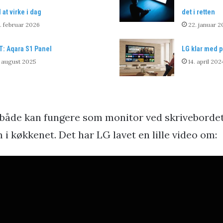
at virke i dag
det i retten
. februar 2026
22. januar 2
T: Aqara S1 Panel
LG klar med p
. august 2025
14. april 202
n både kan fungere som monitor ved skrivebordet
i køkkenet. Det har LG lavet en lille video om: