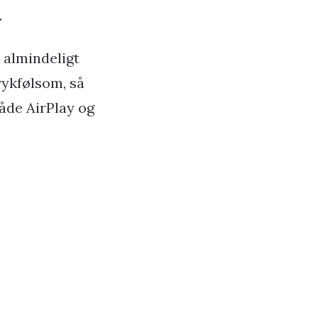
.
 almindeligt
rykfølsom, så
åde AirPlay og