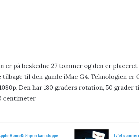
 er på beskedne 27 tommer og den er placeret p
 tilbage til den gamle iMac G4. Teknologien er
1080p. Den har 180 graders rotation, 50 grader t
0 centimeter.
 Apple HomeKit-hjem kan stoppe
Tv’et spioner