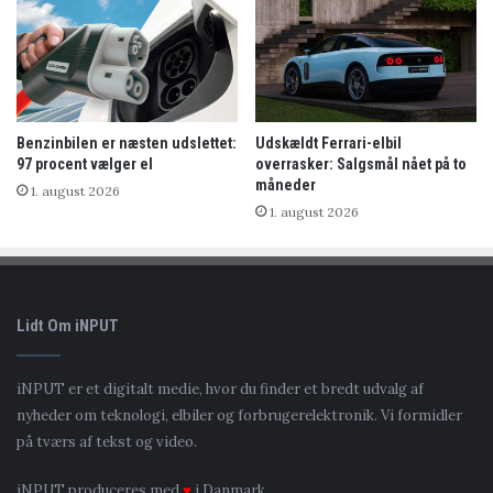
Benzinbilen er næsten udslettet:
Udskældt Ferrari-elbil
97 procent vælger el
overrasker: Salgsmål nået på to
måneder
1. august 2026
1. august 2026
Lidt Om iNPUT
iNPUT er et digitalt medie, hvor du finder et bredt udvalg af
nyheder om teknologi, elbiler og forbrugerelektronik. Vi formidler
på tværs af tekst og video.
iNPUT produceres med
♥
i Danmark.