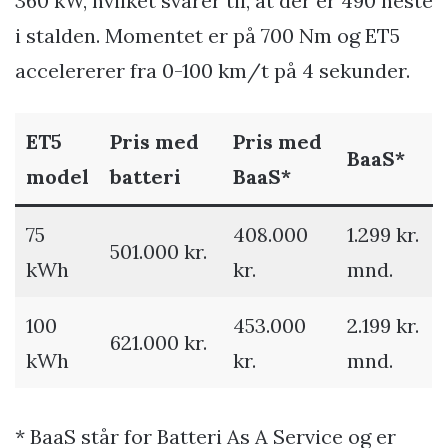
360 kW, hvilket svarer til, at der er 490 heste
i stalden. Momentet er på 700 Nm og ET5
accelererer fra 0-100 km/t på 4 sekunder.
ET5
Pris med
Pris med
BaaS*
model
batteri
BaaS*
75
408.000
1.299 kr.
501.000 kr.
kWh
kr.
mnd.
100
453.000
2.199 kr.
621.000 kr.
kWh
kr.
mnd.
* BaaS står for Batteri As A Service og er