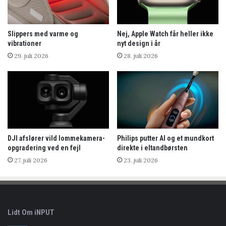
Slippers med varme og
Nej, Apple Watch får heller ikke
vibrationer
nyt design i år
29. juli 2026
28. juli 2026
DJI afslører vild lommekamera-
Philips putter AI og et mundkort
opgradering ved en fejl
direkte i eltandbørsten
27. juli 2026
23. juli 2026
Lidt Om iNPUT