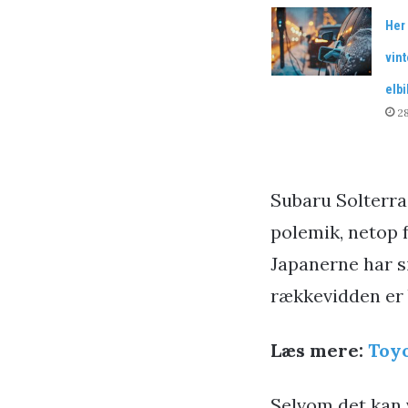
Her 
vin
elbi
2
Subaru Solterra 
polemik, netop f
Japanerne har s
rækkevidden er 
Læs mere:
Toyo
Selvom det kan v