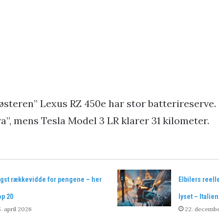
steren” Lexus RZ 450e har stor batterireserve.
a”, mens Tesla Model 3 LR klarer 31 kilometer.
gst rækkevidde for pengene – her
Elbilers reel
op 20
lyset – Itali
. april 2026
22. decemb