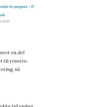
vidde for pengene – 31
mark
er 2025
været en del
 til reserve.
ering, så
tykke tid endnu,