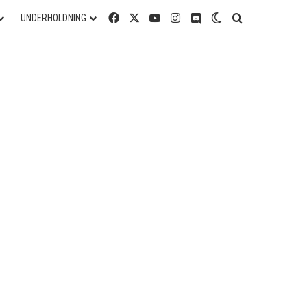
Facebook
X
YouTube
Instagram
Discord
Switch skin
Søg efter
UNDERHOLDNING