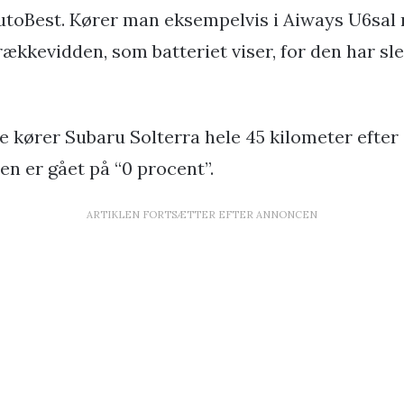
utoBest. Kører man eksempelvis i Aiways U6sal
ækkevidden, som batteriet viser, for den har sl
e kører Subaru Solterra hele 45 kilometer efter 
en er gået på “0 procent”.
ARTIKLEN FORTSÆTTER EFTER ANNONCEN