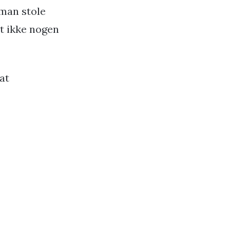
 man stole
et ikke nogen
at