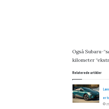
Også Subaru-“sø
kilometer “ekstr
Relaterede artikler
Læn
er t
25