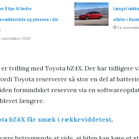
er 8 tips til bedre
Længst række
terrækkevidde og ydeevne i din
elbiler i Dan
24. novemb
l
8. november 2025
er tvilling med Toyota bZ4X. Der har tidligere 
ordi Toyota reserverer så stor en del af batteriet
iden formindsket reserven via en softwareopdat
blevet længere.
ta bZ4X får smæk i rækkeviddetest
.
ære betryggende at vide, at bilen kan køre et s