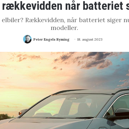
 rækkevidden når batteriet 
elbiler? Rækkevidden, når batteriet siger nul
modeller.
Peter Engels Ryming
18. august 2023