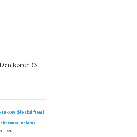
 Den kører 33
le rækkevidde skal frem i
en strammer reglerne
er 2025