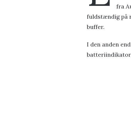
fra A
fuldstændig på r
buffer.
I den anden end
batteriindikator