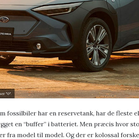
er "0".
m fossilbiler har en reservetank, har de fleste e
gget en “buffer” i batteriet. Men præcis hvor sto
er fra model til model. Og der er kolossal forskel