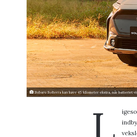
Subaru Solterra kan køre 45 kilometer ekstra, når batteriet vis
L
igeso
indby
veksl