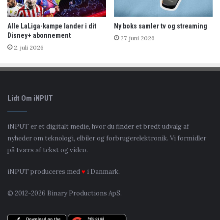
Alle LaLiga-kampe lander i dit
Ny boks samler tv og streaming
Disney+ abonnement
27. juni 2026
2. juli 2026
Lidt Om iNPUT
iNPUT er et digitalt medie, hvor du finder et bredt udvalg af
nyheder om teknologi, elbiler og forbrugerelektronik. Vi formidler
på tværs af tekst og video.
iNPUT produceres med
♥
i Danmark.
© 2012-2026 Binary Productions ApS.