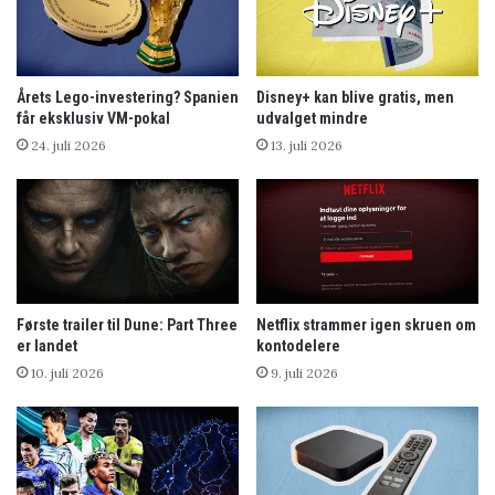
Årets Lego-investering? Spanien
Disney+ kan blive gratis, men
får eksklusiv VM-pokal
udvalget mindre
24. juli 2026
13. juli 2026
Første trailer til Dune: Part Three
Netflix strammer igen skruen om
er landet
kontodelere
10. juli 2026
9. juli 2026