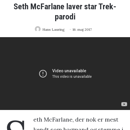
Seth McFarlane laver star Trek-
parodi
Hans Lauring
16. maj 2017
eth McFarlane, der nok er mest
kendt som bagmand og stemme i