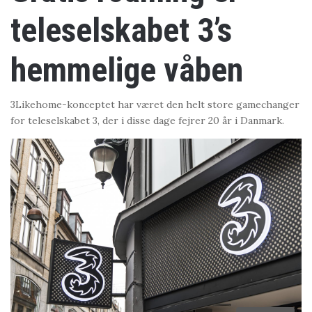
teleselskabet 3’s
hemmelige våben
3Likehome-konceptet har været den helt store gamechanger
for teleselskabet 3, der i disse dage fejrer 20 år i Danmark.