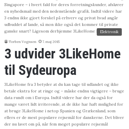
Singapore – i hvert fald for deres forretningskunder, afslører
en nyhedsmail med den nedenstående grafik. Indtil videre har
3 endnu ikke gjort forskel på erhverv og privat hvad angår
udbuddet af lande, så mon ikke også det kommer til private
ganske snart? Ligesom derhjemme 3LikeHome fungerer…
Elektronik
Torben Vognsen
7. maj 2015
3 udvider 3LikeHome
til Sydeuropa
3LikeHome fra 3 betyder at du kan tage til udlandet og ikke
betale ekstra for at ringe og – måske endnu vigtigere – bruge
data rundt om i Europa. Indtil videre har der da også for
mange været lidt irriterende, at de ikke har haft mulighed for
at bruge 3LikeHome i netop Spanien og Grækenland, som
ellers er de mest populære rejsemål for danskerne. Det bliver
der nu lavet om på, når fem meget populære rejsemål