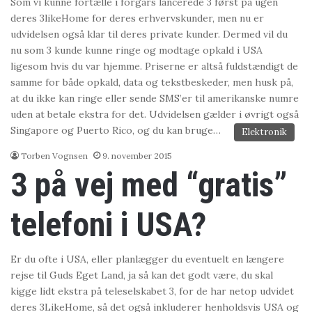
Som vi kunne fortælle i forgårs lancerede 3 først på ugen
deres 3likeHome for deres erhvervskunder, men nu er
udvidelsen også klar til deres private kunder. Dermed vil du
nu som 3 kunde kunne ringe og modtage opkald i USA
ligesom hvis du var hjemme. Priserne er altså fuldstændigt de
samme for både opkald, data og tekstbeskeder, men husk på,
at du ikke kan ringe eller sende SMS’er til amerikanske numre
uden at betale ekstra for det. Udvidelsen gælder i øvrigt også
Singapore og Puerto Rico, og du kan bruge…
Elektronik
Torben Vognsen
9. november 2015
3 på vej med “gratis”
telefoni i USA?
Er du ofte i USA, eller planlægger du eventuelt en længere
rejse til Guds Eget Land, ja så kan det godt være, du skal
kigge lidt ekstra på teleselskabet 3, for de har netop udvidet
deres 3LikeHome, så det også inkluderer henholdsvis USA og