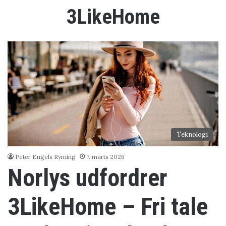
3LikeHome
Teknologi
Peter Engels Ryming
7. marts 2026
Norlys udfordrer
3LikeHome – Fri tale