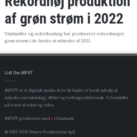
Rekordhøj produktion
af grøn strøm i 2022
Vindmøller og solcelleanlæg har produceret rekordmeget
grøn strøm i de første ni måneder af 2022.
Lidt Om iNPUT
iNPUT er et digitalt medie, hvor du finder et bredt udvalg af
nyheder om teknologi, elbiler og forbrugerelektronik. Vi formidler
på tværs af tekst og video.
iNPUT produceres med
♥
i Danmark.
© 2012-2026 Binary Productions ApS.