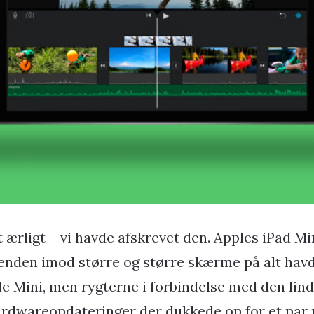
t ærligt – vi havde afskrevet den. Apples iPad Mi
enden imod større og større skærme på alt hav
lle Mini, men rygterne i forbindelse med den lin
rdwareopdateringer der dukkede op for et par u