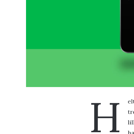
H
el
tr
li
ha