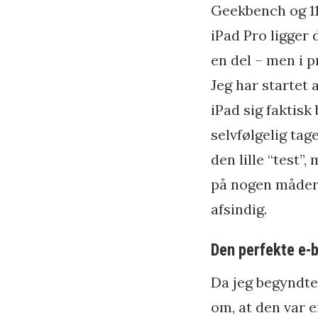
Geekbench og 11
iPad Pro ligger 
en del – men i p
Jeg har startet 
iPad sig faktis
selvfølgelig tag
den lille “test”,
på nogen måder.
afsindig.
Den perfekte e-
Da jeg begyndte 
om, at den var e