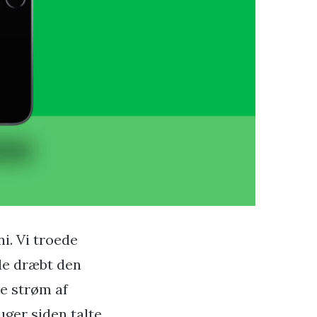
ni. Vi troede
de dræbt den
de strøm af
ger siden talte