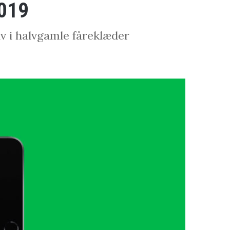
2019
lv i halvgamle fåreklæder