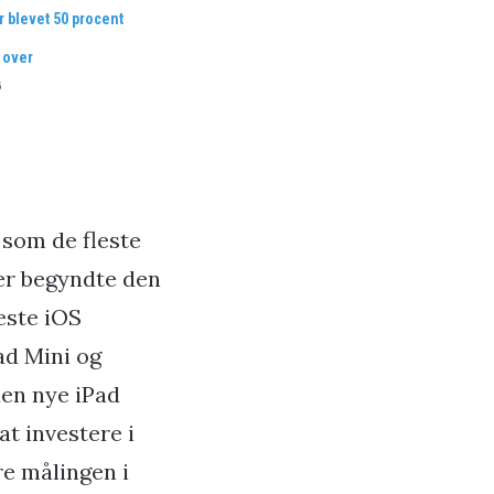
r blevet 50 procent
 over
6
e som de fleste
ger begyndte den
este iOS
ad Mini og
den nye iPad
at investere i
re målingen i