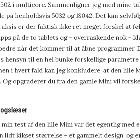
502 i multicore. Sammenligner jeg med mine tal
de på henholdsvis 5032 og 18042. Det kan selvfø
raksis er der faktisk ikke ret meget forskel at fø
apps på de to tablets og – overraskende nok – kla
k bedre når det kommer til at åbne programmer. 
es hensyn til en hel bunke forskellige parametre
 men i hvert fald kan jeg konkludere, at den lille 
 Og opgraderer du fra den gamle Mini vil forske
bogslæser
min test af den lille Mini var det egentlig med 
n lidt kikset størrelse – et gammelt design, og e