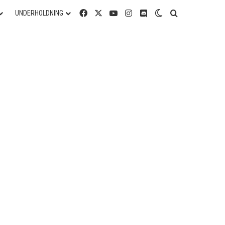
Facebook
X
YouTube
Instagram
Discord
Switch skin
Søg efter
UNDERHOLDNING