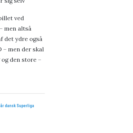
r sig selv
illet ved
– men altså
af det ydre også
D – men der skal
g og den store –
får dansk Superliga