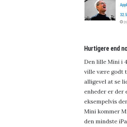
App
32.5
20
Hurtigere end n
Den lille Mini i
ville være godt 
alligevel at se
enheder er der 
eksempelvis den
Mini kommer Mini
den mindste iPad