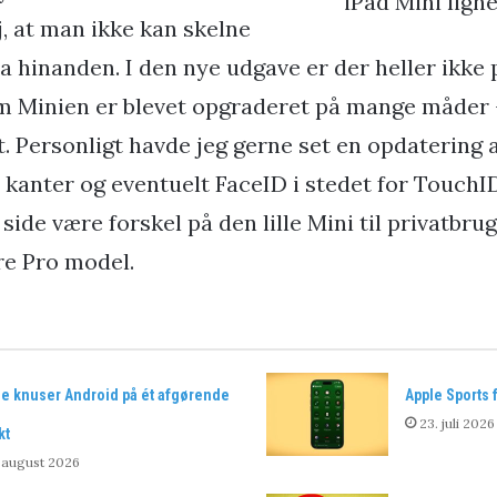
iPad Mini ligne
, at man ikke kan skelne
ra hinanden. I den nye udgave er der heller ikke p
om Minien er blevet opgraderet på mange måder 
. Personligt havde jeg gerne set en opdatering 
 kanter og eventuelt FaceID i stedet for TouchI
side være forskel på den lille Mini til privatbru
re Pro model.
le knuser Android på ét afgørende
Apple Sports 
23. juli 2026
kt
 august 2026