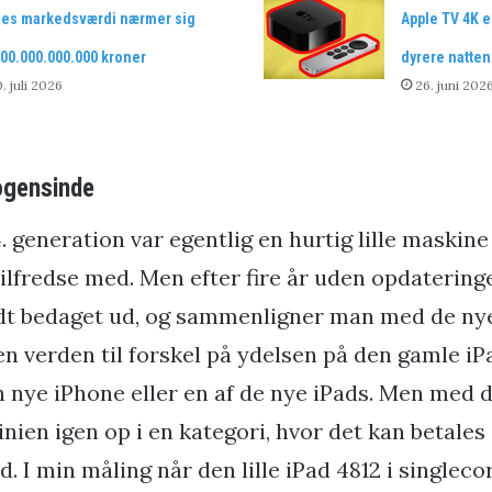
les markedsværdi nærmer sig
Apple TV 4K e
00.000.000.000 kroner
dyrere natten
. juli 2026
26. juni 202
ogensinde
 4. generation var egentlig en hurtig lille maskin
tilfredse med. Men efter fire år uden opdaterin
 lidt bedaget ud, og sammenligner man med de ny
en verden til forskel på ydelsen på den gamle iP
 nye iPhone eller en af de nye iPads. Men med 
en igen op i en kategori, hvor det kan betales 
. I min måling når den lille iPad 4812 i singleco