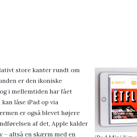
lativt store kanter rundt om
unden er den ikoniske
dog i mellemtiden har fået
kan låse iPad op via
kærmen er også blevet højere
ndførelsen af det, Apple kalder
ay – altså en skærm med en