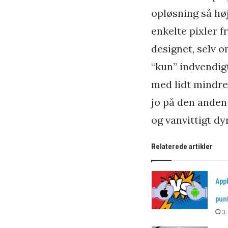
opløsning så høj
enkelte pixler f
designet, selv 
“kun” indvendigt
med lidt mindre
jo på den anden 
og vanvittigt dy
Relaterede artikler
App
pun
3.