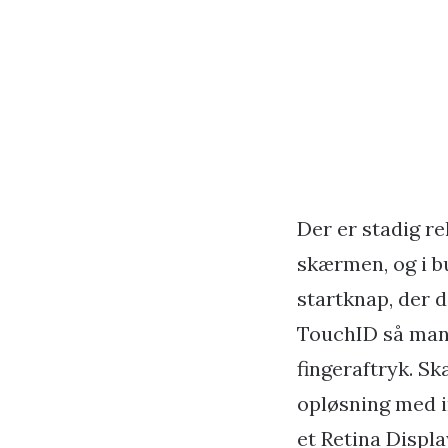
Der er stadig re
skærmen, og i b
startknap, der 
TouchID så man 
fingeraftryk. S
opløsning med i
et Retina Displ