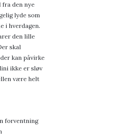
 fra den nye
lgelig lyde som
le i hverdagen.
rer den lille
Der skal
 der kan påvirke
Mini ikke er sløv
llen være helt
en forventning
n