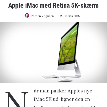
Apple iMac med Retina 5K-skærm
Torben Vognsen
25. marts 2015
N
år man pakker Apples nye
iMac 5K ud, ligner den en