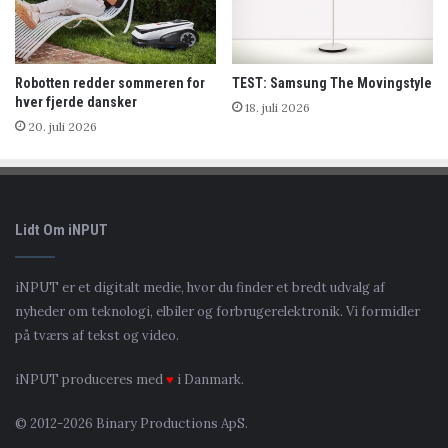
Robotten redder sommeren for
TEST: Samsung The Movingstyle
hver fjerde dansker
18. juli 2026
20. juli 2026
Lidt Om iNPUT
iNPUT er et digitalt medie, hvor du finder et bredt udvalg af
nyheder om teknologi, elbiler og forbrugerelektronik. Vi formidler
på tværs af tekst og video.
iNPUT produceres med
♥
i Danmark.
© 2012-2026 Binary Productions ApS.