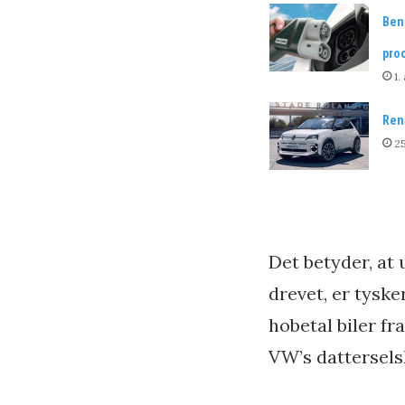
Benz
proc
1.
Rena
25
Det betyder, at 
drevet, er tysk
hobetal biler f
VW’s datterselsk