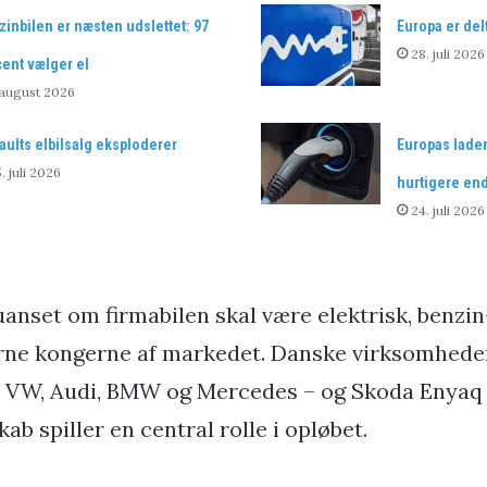
inbilen er næsten udslettet: 97
Europa er del
28. juli 2026
ent vælger el
 august 2026
ults elbilsalg eksploderer
Europas laden
. juli 2026
hurtigere end 
24. juli 2026
uanset om firmabilen skal være elektrisk, benzin-
erne kongerne af markedet. Danske virksomheder
ra VW, Audi, BMW og Mercedes – og Skoda Enyaq v
ab spiller en central rolle i opløbet.