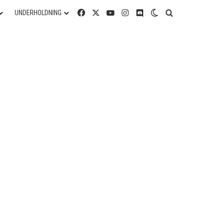
Facebook
X
YouTube
Instagram
Discord
Switch skin
Søg efter
UNDERHOLDNING