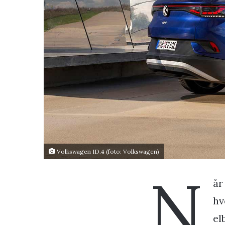
Volkswagen ID.4 (foto: Volkswagen)
N
år
hv
el