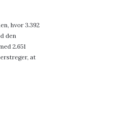
en, hvor 3.392
ed den
 med 2.651
rstreger, at