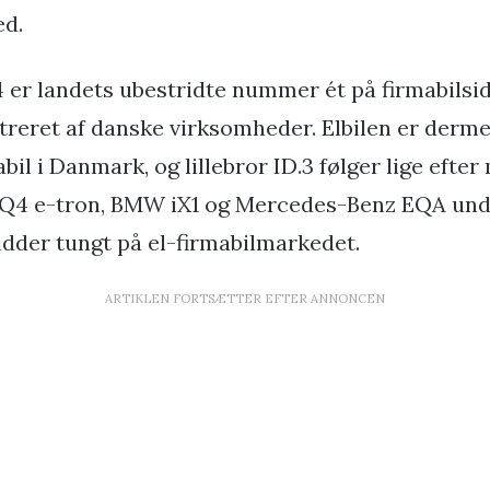
d.
 er landets ubestridte nummer ét på firmabilsid
istreret af danske virksomheder. Elbilen er derm
bil i Danmark, og lillebror ID.3 følger lige efter
i Q4 e-tron, BMW iX1 og Mercedes-Benz EQA unde
idder tungt på el-firmabilmarkedet.
ARTIKLEN FORTSÆTTER EFTER ANNONCEN