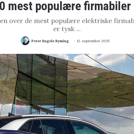
0 mest populære firmabiler 
n over de mest populære elektriske firmabil
er tysk ...
Peter Engels Ryming
12. september 2025