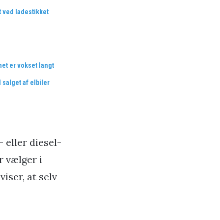
t ved ladestikket
et er vokset langt
salget af elbiler
 eller diesel­
 vælger i
iser, at selv