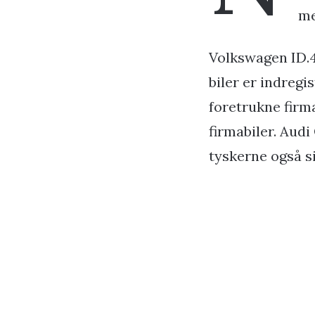
me
Volkswagen ID.4
biler er indreg
foretrukne firma
firmabiler. Aud
tyskerne også s