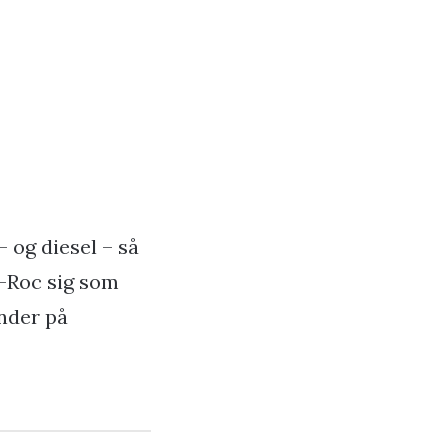
 og diesel – så
T-Roc sig som
ander på