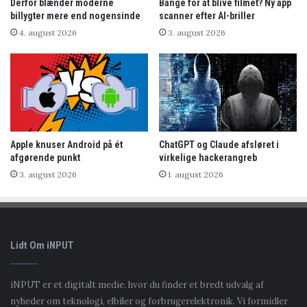
Derfor blænder moderne
Bange for at blive filmet? Ny app
billygter mere end nogensinde
scanner efter AI-briller
4. august 2026
3. august 2026
Apple knuser Android på ét
ChatGPT og Claude afsløret i
afgørende punkt
virkelige hackerangreb
3. august 2026
1. august 2026
Lidt Om iNPUT
iNPUT er et digitalt medie, hvor du finder et bredt udvalg af
nyheder om teknologi, elbiler og forbrugerelektronik. Vi formidler