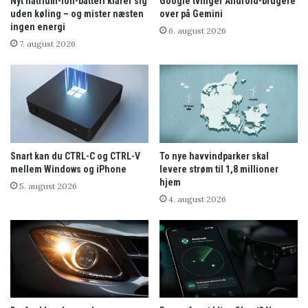
Nyt natrium-ion-batteri klarer sig
Google tvinger Android-brugere
uden køling – og mister næsten
over på Gemini
ingen energi
6. august 2026
7. august 2026
Snart kan du CTRL-C og CTRL-V
To nye havvindparker skal
mellem Windows og iPhone
levere strøm til 1,8 millioner
hjem
5. august 2026
4. august 2026