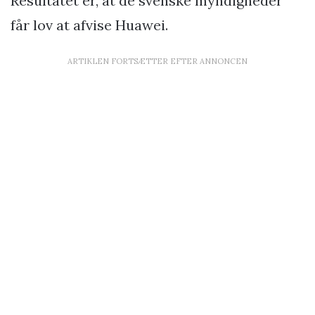
Resultatet er, at de svenske myndigheder
får lov at afvise Huawei.
ARTIKLEN FORTSÆTTER EFTER ANNONCEN