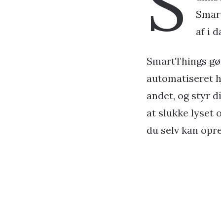
S
Smart
af i 
SmartThings gør
automatiseret h
andet, og styr d
at slukke lyset 
du selv kan opre