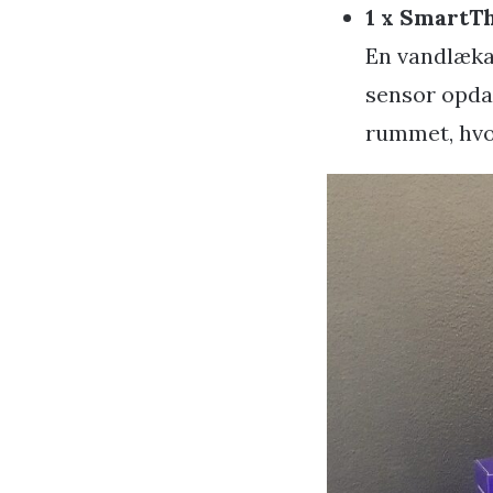
1 x SmartT
En vandlæka
sensor opda
rummet, hvo