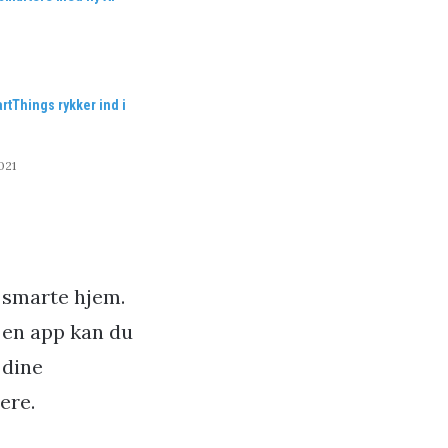
tThings rykker ind i
021
t smarte hjem.
f en app kan du
 dine
ere.