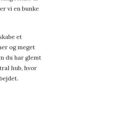
r vi en bunke
skabe et
raer og meget
om du har glemt
tral hub, hvor
bejdet.