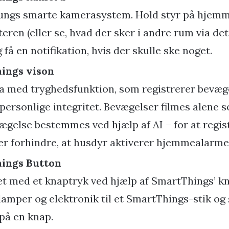
ngs smarte kamerasystem. Hold styr på hjemm
eren (eller se, hvad der sker i andre rum via de
 få en notifikation, hvis der skulle ske noget.
hings vison
a med tryghedsfunktion, som registrerer bevæg
ersonlige integritet. Bevægelser filmes alene 
ægelse bestemmes ved hjælp af AI – for at regist
er forhindre, at husdyr aktiverer hjemmealarme
hings Button
t med et knaptryk ved hjælp af SmartThings’ kn
 lamper og elektronik til et SmartThings-stik og 
på en knap.