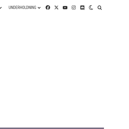
Facebook
X
YouTube
Instagram
Discord
Switch skin
Søg efter
UNDERHOLDNING