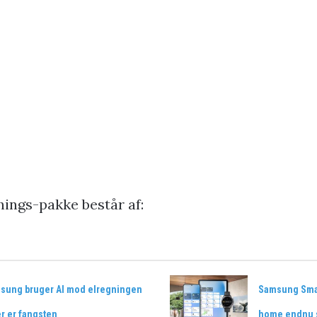
ings-pakke består af:
sung bruger AI mod elregningen
Samsung Smar
r er fangsten
home endnu s