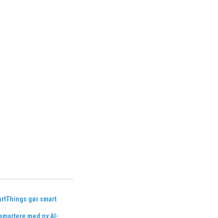
tThings gør smart
martere med ny AI-