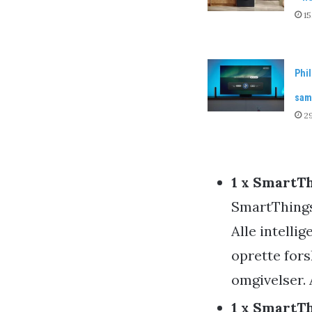
15
Phi
sam
29
1 x SmartT
SmartThings 
Alle intelli
oprette fors
omgivelser. 
1 x SmartT