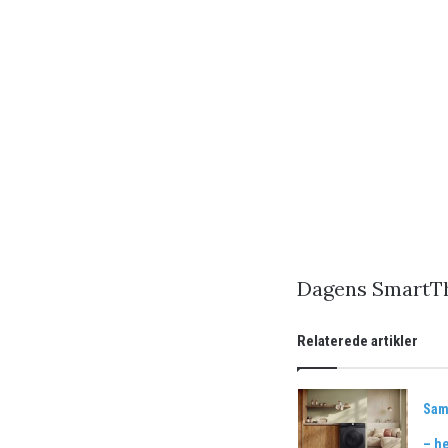
Dagens SmartTh
Relaterede artikler
Sam
– he