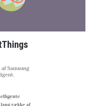
tThings
s af Samsung
igent.
elligente
 lang række af