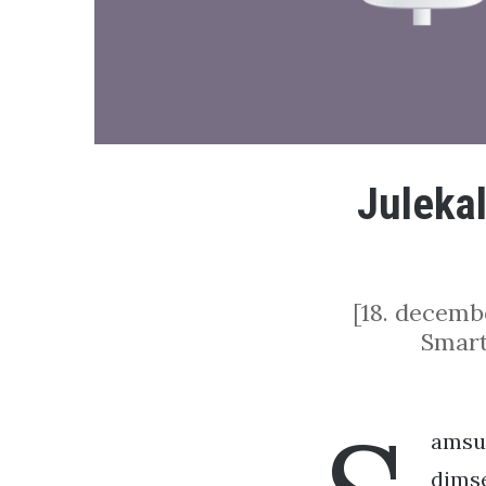
Juleka
[18. decemb
Smart
amsun
dimse