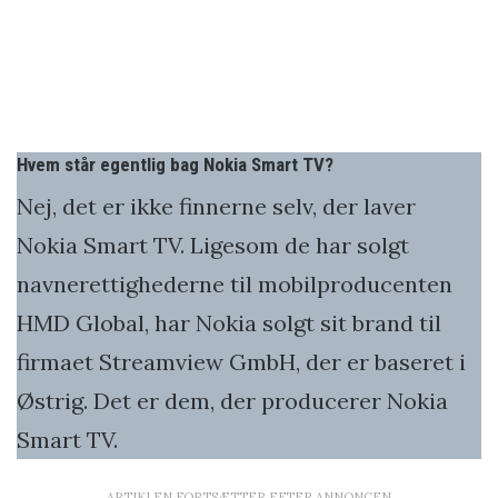
Hvem står egentlig bag Nokia Smart TV?
Nej, det er ikke finnerne selv, der laver
Nokia Smart TV. Ligesom de har solgt
navnerettighederne til mobilproducenten
HMD Global, har Nokia solgt sit brand til
firmaet Streamview GmbH, der er baseret i
Østrig. Det er dem, der producerer Nokia
Smart TV.
ARTIKLEN FORTSÆTTER EFTER ANNONCEN