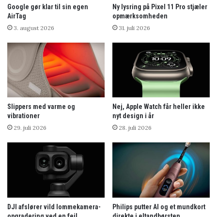
Google gør klar til sin egen
Ny lysring på Pixel 11 Pro stjæler
AirTag
opmærksomheden
3. august 2026
31. juli 2026
Slippers med varme og
Nej, Apple Watch får heller ikke
vibrationer
nyt design i år
29. juli 2026
28. juli 2026
DJI afslører vild lommekamera-
Philips putter AI og et mundkort
opgradering ved en fejl
direkte i eltandbørsten