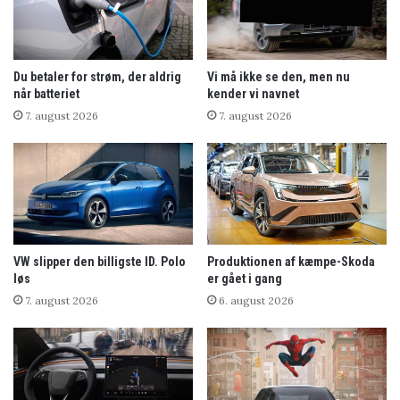
Du betaler for strøm, der aldrig
Vi må ikke se den, men nu
når batteriet
kender vi navnet
7. august 2026
7. august 2026
VW slipper den billigste ID. Polo
Produktionen af kæmpe-Skoda
løs
er gået i gang
7. august 2026
6. august 2026