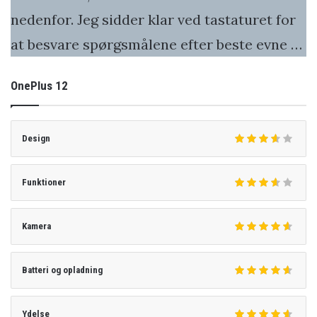
nedenfor. Jeg sidder klar ved tastaturet for
at besvare spørgsmålene efter beste evne …
OnePlus 12
Design
Funktioner
Kamera
Batteri og opladning
Ydelse