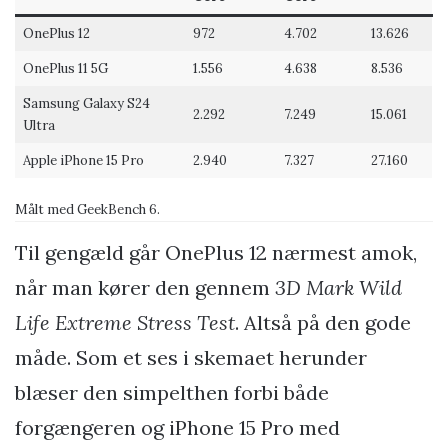
OnePlus 12
972
4.702
13.626
OnePlus 11 5G
1.556
4.638
8.536
Samsung Galaxy S24
2.292
7.249
15.061
Ultra
Apple iPhone 15 Pro
2.940
7.327
27.160
Målt med GeekBench 6.
Til gengæld går OnePlus 12 nærmest amok,
når man kører den gennem
3D Mark Wild
Life Extreme Stress Test
. Altså på den gode
måde. Som et ses i skemaet herunder
blæser den simpelthen forbi både
forgængeren og iPhone 15 Pro med