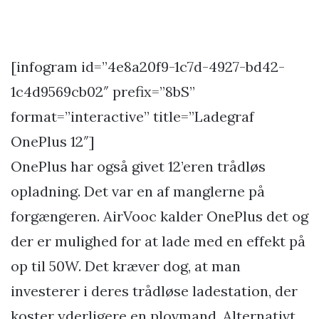
[infogram id=”4e8a20f9-1c7d-4927-bd42-
1c4d9569cb02″ prefix=”8bS”
format=”interactive” title=”Ladegraf
OnePlus 12″]
OnePlus har også givet 12’eren trådløs
opladning. Det var en af manglerne på
forgængeren. AirVooc kalder OnePlus det og
der er mulighed for at lade med en effekt på
op til 50W. Det kræver dog, at man
investerer i deres trådløse ladestation, der
koster yderligere en plovmand. Alternativt