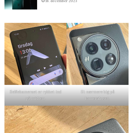
18. december 2023
Selfiekameraet er rykket ind
Et nærmere kig på
på midten.
kamerahuset.