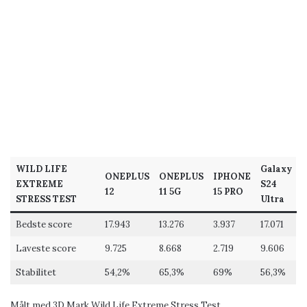
WILD LIFE
Galaxy
ONEPLUS
ONEPLUS
IPHONE
EXTREME
S24
12
11 5G
15 PRO
STRESS TEST
Ultra
Bedste score
17.943
13.276
3.937
17.071
Laveste score
9.725
8.668
2.719
9.606
Stabilitet
54,2%
65,3%
69%
56,3%
Målt med 3D Mark Wild Life Extreme Stress Test.