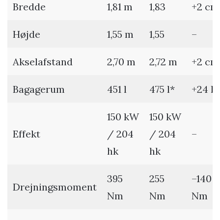
Bredde
1,81 m
1,83
+2 cm
Højde
1,55 m
1,55
–
Akselafstand
2,70 m
2,72 m
+2 cm
Bagagerum
451 l
475 l*
+24 l
150 kW
150 kW
Effekt
/ 204
/ 204
–
hk
hk
395
255
–140
Drejningsmoment
Nm
Nm
Nm