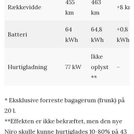
455
463
Rækkevidde
+8 km
km
km
64
64,8
+0,8
Batteri
kWh
kWh
kWh
Ikke
Hurtigladning
77 kW
oplyst
–
**
* Eksklusive forreste bagagerum (frunk) på
20 l.
**Effekten er ikke bekræftet, men den nye
Niro skulle kunne hurtiglades 10-80% på 43