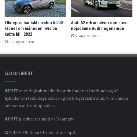
Elbilejere har tabt næsten 5.000
Audi A2 e-tron bliver den mest
kroner om måneden hvis de
nøjsomme Audi nogensinde
købte bil i 2022
5. august 2026
5. august 2026
Lidt Om iNPUT
iNPUT er et digitalt medie, hvor du finder et bredt udvalg af
nyheder om teknologi, elbiler og forbrugerelektronik. Vi formidler
på tværs af tekst og video.
iNPUT produceres med
♥
i Danmark.
© 2012-2026 Binary Productions ApS.