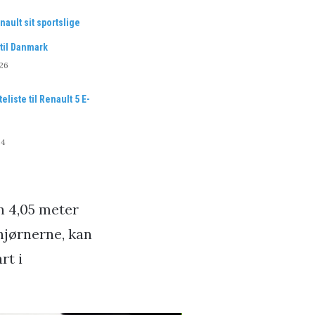
ault sit sportslige
til Danmark
26
eliste til Renault 5 E-
24
un 4,05 meter
 hjørnerne, kan
rt i