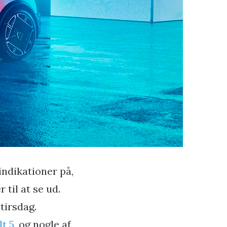
indikationer på,
til at se ud.
tirsdag.
t 5
, og nogle af