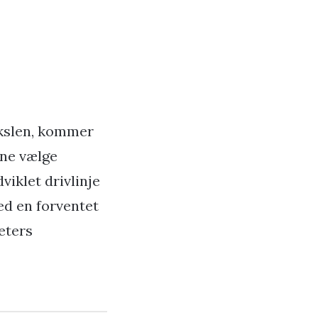
akslen, kommer
nne vælge
iklet drivlinje
ed en forventet
eters