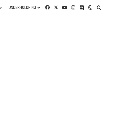
Facebook
X
YouTube
Instagram
Discord
Switch skin
Søg efter
UNDERHOLDNING