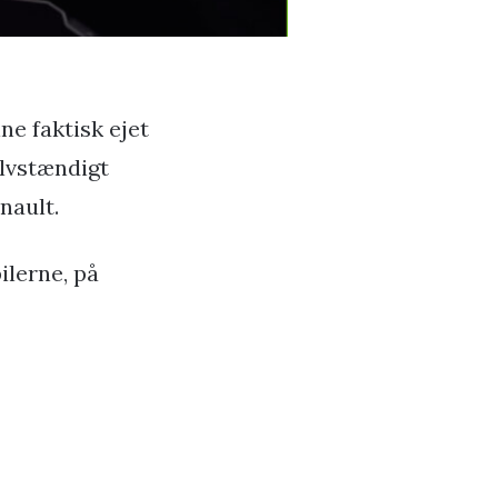
e faktisk ejet
elvstændigt
nault.
ilerne, på