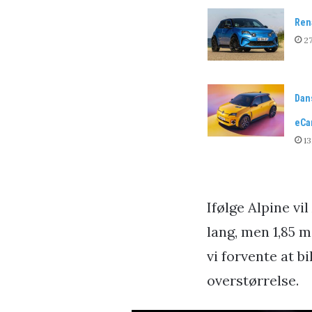
Rena
27
Dans
eCa
13
Ifølge Alpine vi
lang, men 1,85 m
vi forvente at bi
overstørrelse.