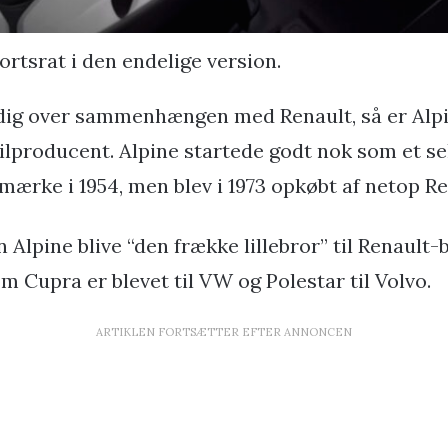
ortsrat i den endelige version.
dig over sammenhængen med Renault, så er Alpin
bilproducent. Alpine startede godt nok som et s
mærke i 1954, men blev i 1973 opkøbt af netop Re
Alpine blive “den frække lillebror” til Renault-b
Cupra er blevet til VW og Polestar til Volvo.
ARTIKLEN FORTSÆTTER EFTER ANNONCEN