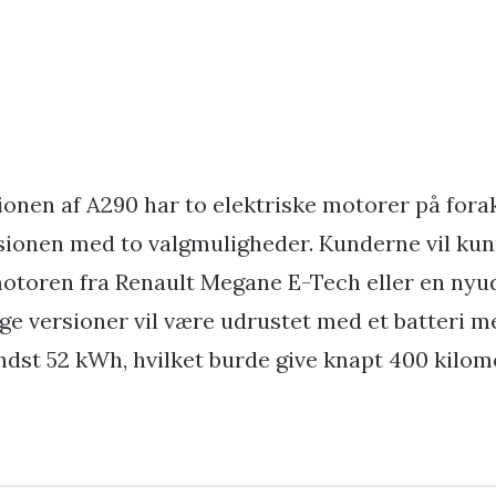
onen af A290 har to elektriske motorer på for
ionen med to valgmuligheder. Kunderne vil ku
otoren fra Renault Megane E-Tech eller en nyudv
ge versioner vil være udrustet med et batteri m
ndst 52 kWh, hvilket burde give knapt 400 kilom