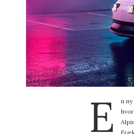
E
n ny
hvor
Alpi
Fræk