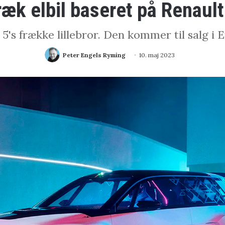
ræk elbil baseret på Renault
's frække lillebror. Den kommer til salg i E
Peter Engels Ryming
10. maj 2023