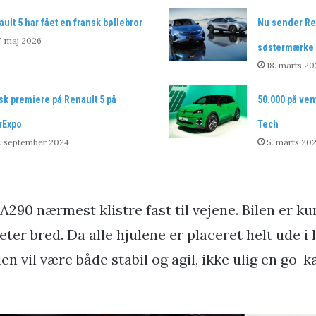
ult 5 har fået en fransk bøllebror
Nu sender Ren
. maj 2026
søstermærke 
18. marts 20
k premiere på Renault 5 på
50.000 på vent
rExpo
Tech
. september 2024
5. marts 20
l A290 nærmest klistre fast til vejene. Bilen er k
eter bred. Da alle hjulene er placeret helt ude i
len vil være både stabil og agil, ikke ulig en go-ka