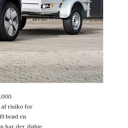
7.000
f risiko for
19 brød en
 har der, ifølge