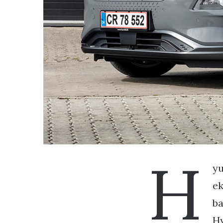
H
yu
ek
ba
Hy