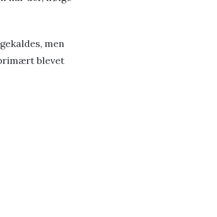
bagekaldes, men
r primært blevet