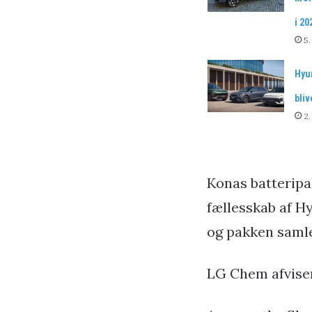
i 20
5.
Hyun
bliv
2.
Konas batteripa
fællesskab af 
og pakken samle
LG Chem afviser