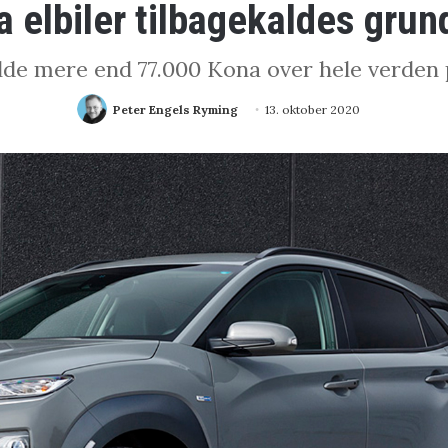
 elbiler tilbagekaldes grun
de mere end 77.000 Kona over hele verden p
Peter Engels Ryming
13. oktober 2020