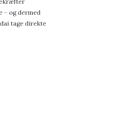
bekræfter
ke – og dermed
ndai tage direkte