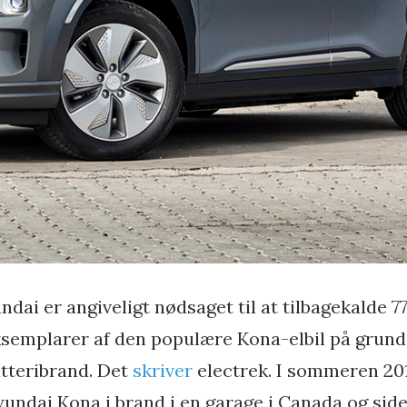
ndai er angiveligt nødsaget til at tilbagekalde 7
semplarer af den populære Kona-elbil på grund a
tteribrand. Det
skriver
electrek. I sommeren 20
undai Kona i brand i en garage i Canada og siden