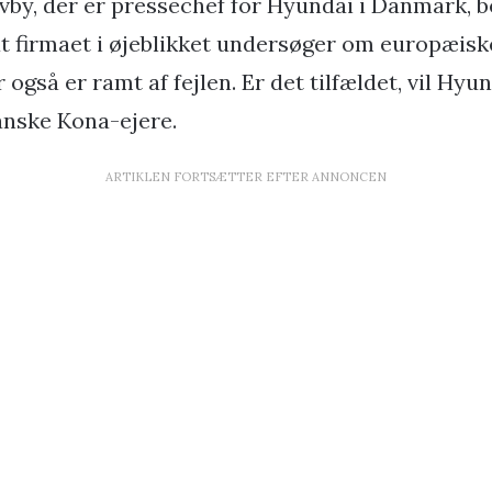
by, der er pressechef for Hyundai i Danmark, 
t firmaet i øjeblikket undersøger om europæis
også er ramt af fejlen. Er det tilfældet, vil Hyu
danske Kona-ejere.
ARTIKLEN FORTSÆTTER EFTER ANNONCEN