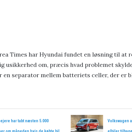
rea Times har Hyundai fundet en løsning til at 
ig usikkerhed om, præcis hvad problemet skyld
r en separator mellem batteriets celler, der er 
lejere har tabt næsten 5.000
Volkswagen a
ner om måneden hvis de købte bil
elbiler tilbag