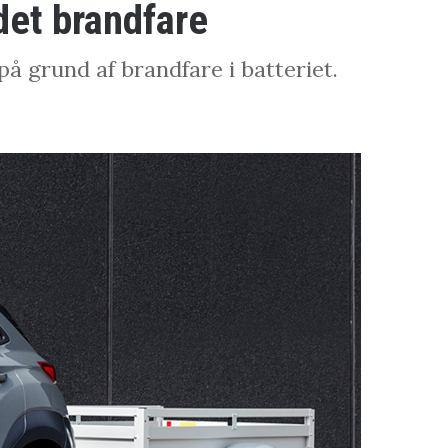
det brandfare
å grund af brandfare i batteriet.