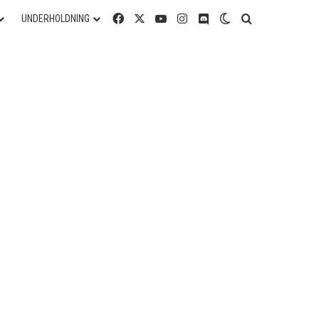
Facebook
X
YouTube
Instagram
Discord
Switch skin
Søg efter
UNDERHOLDNING