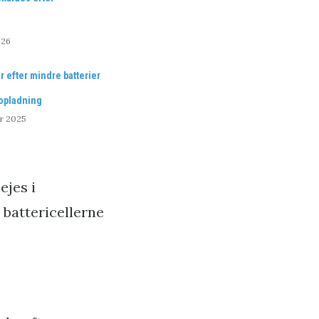
026
r efter mindre batterier
 opladning
r 2025
ejes i
battericellerne