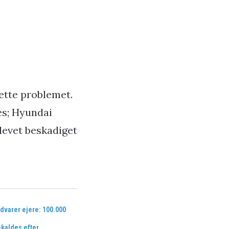
rette problemet.
es; Hyundai
blevet beskadiget
dvarer ejere: 100.000
ekaldes efter