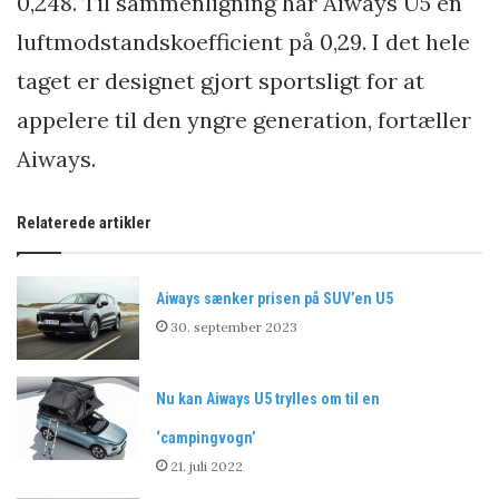
0,248. Til sammenligning har Aiways U5 en
luftmodstandskoefficient på 0,29. I det hele
taget er designet gjort sportsligt for at
appelere til den yngre generation, fortæller
Aiways.
Relaterede artikler
Aiways sænker prisen på SUV’en U5
30. september 2023
Nu kan Aiways U5 trylles om til en
‘campingvogn’
21. juli 2022