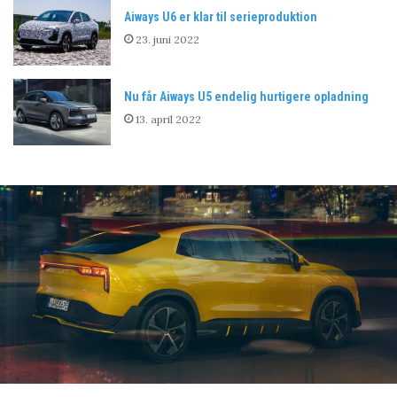
Aiways U6 er klar til serieproduktion
23. juni 2022
Nu får Aiways U5 endelig hurtigere opladning
13. april 2022