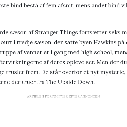
rste bind bestå af fem afsnit, mens andet bind vi
erde sæson af Stranger Things fortsætter seks 
court i tredje sæson, der satte byen Hawkins på
ruppe af venner er i gang med high school, men
ftervirkningerne af deres oplevelser. Men der du
e trusler frem. De står overfor et nyt mysterie,
rne der truer fra The Upside Down.
ARTIKLEN FORTSÆTTER EFTER ANNONCEN