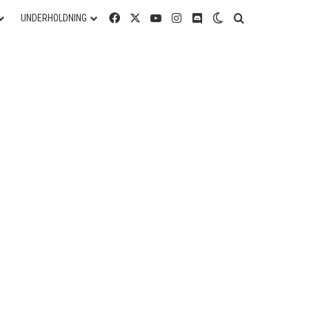
Facebook
X
YouTube
Instagram
Discord
Switch skin
Søg efter
UNDERHOLDNING