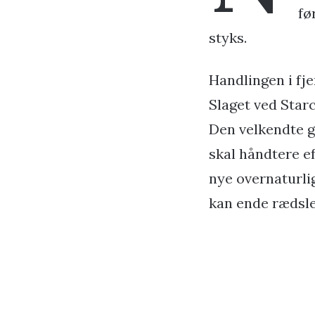
fø
styks.
Handlingen i fj
Slaget ved Star
Den velkendte g
skal håndtere e
nye overnaturlig
kan ende rædsle