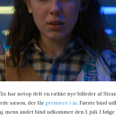
flix har netop delt en række nye billeder af Str
erde sæson, der får
premiere i år
. Første bind u
j, mens andet bind udkommer den 1. juli. I følge 