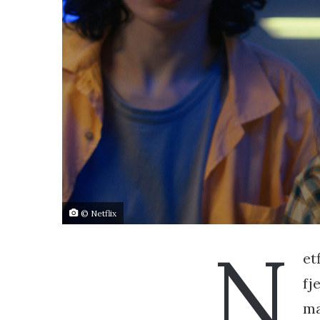
© Netflix
N
et
fj
ma