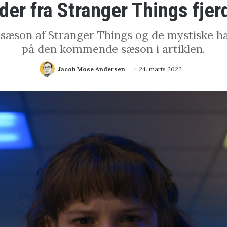
eder fra Stranger Things fje
rde sæson af Stranger Things og de mystiske 
på den kommende sæson i artiklen.
Jacob Mose Andersen
24. marts 2022