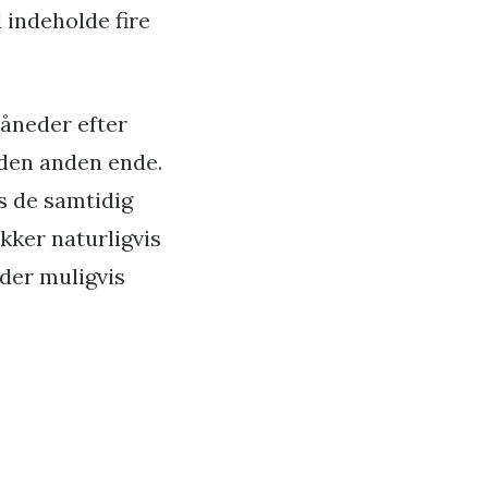
l indeholde fire
måneder efter
 den anden ende.
s de samtidig
kker naturligvis
 der muligvis