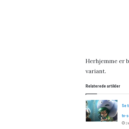
Herhjemme er bi
variant.
Relaterede artikler
Se t
tv-s
24