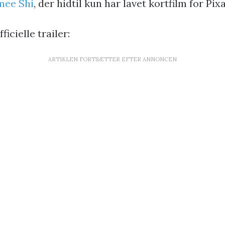
ee Shi
, der hidtil kun har lavet kortfilm for Pixa
ficielle trailer:
ARTIKLEN FORTSÆTTER EFTER ANNONCEN