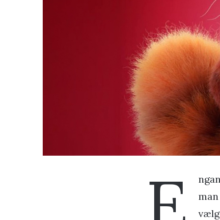
E
ngan
man 
vælg