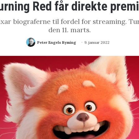
urning Red får direkte prem
ixar biograferne til fordel for streaming. T
den 11. marts.
Peter Engels Ryming
9. januar 2022