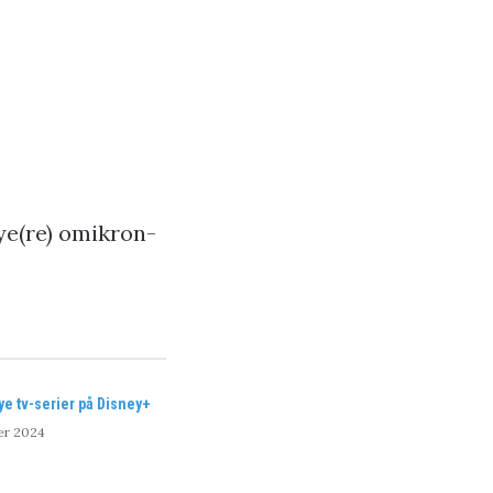
ye(re) omikron-
ye tv-serier på Disney+
er 2024