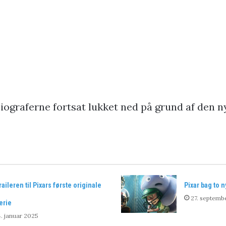
ograferne fortsat lukket ned på grund af den n
raileren til Pixars første originale
Pixar bag to n
27. septemb
erie
. januar 2025