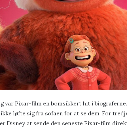
g var Pixar-film en bomsikkert hit i biograferne
ikke løfte sig fra sofaen for at se dem. For tredj
er Disney at sende den seneste Pixar-film direk