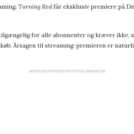
aming.
Turning Red
får eksklusiv premiere på Dis
 tilgængelig for alle abonnenter og kræver ikke,
rakøb. Årsagen til streaming-premieren er naturl
ARTIKLEN FORTSÆTTER EFTER ANNONCEN