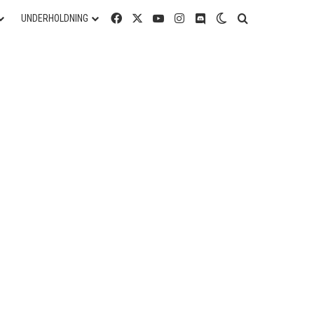
Facebook
X
YouTube
Instagram
Discord
Switch skin
Søg efter
UNDERHOLDNING