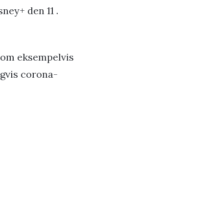
ney+ den 11 .
 som eksempelvis
igvis corona-