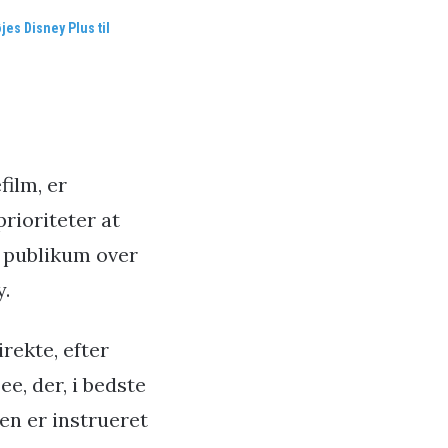
øjes Disney Plus til
film, er
prioriteter at
l publikum over
y.
rekte, efter
e, der, i bedste
Den er instrueret