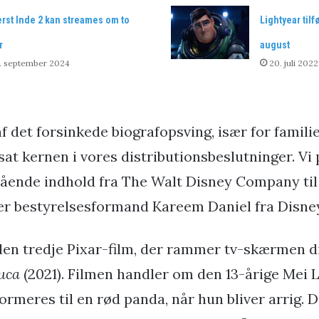
rst Inde 2 kan streames om to
Lightyear tilf
r
august
. september 2024
20. juli 2022
af det forsinkede biografopsving, især for familie
tsat kernen i vores distributionsbeslutninger. Vi 
tående indhold fra The Walt Disney Company ti
ger bestyrelsesformand Kareem Daniel fra Disne
den tredje Pixar-film, der rammer tv-skærmen di
uca
(2021). Filmen handler om den 13-årige Mei Le
formeres til en rød panda, når hun bliver arrig. 