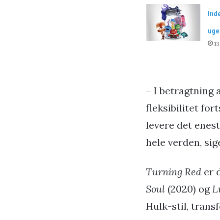
Inde
uge
13
– I betragtning 
fleksibilitet for
levere det enes
hele verden, si
Turning Red
er 
Soul
(2020) og
L
Hulk-stil, trans