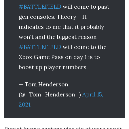
#BATTLEFIELD
will come to past
gen consoles. Theory – It
indicates to me that it probably
won't and the biggest reason
#BATTLEFIELD
will come to the
Xbox Game Pass on day 1 is to
boost up player numbers.
— Tom Henderson
(@_Tom_Henderson_)
April 15,
2021
Rygtet kunne sagtens vise sig at være sandt,