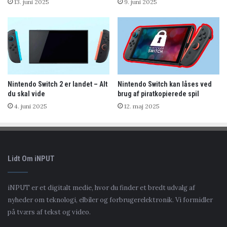
13. juni 2025
9. juni 2025
Nintendo Switch 2 er landet – Alt
Nintendo Switch kan låses ved
du skal vide
brug af piratkopierede spil
4. juni 2025
12. maj 2025
Lidt Om iNPUT
iNPUT er et digitalt medie, hvor du finder et bredt udvalg af
nyheder om teknologi, elbiler og forbrugerelektronik. Vi formidler
på tværs af tekst og video.