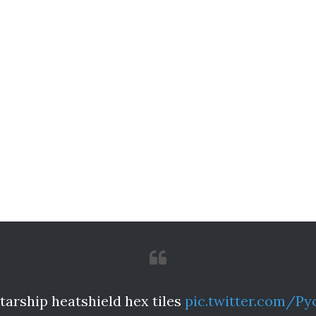
tarship heatshield hex tiles
pic.twitter.com/P