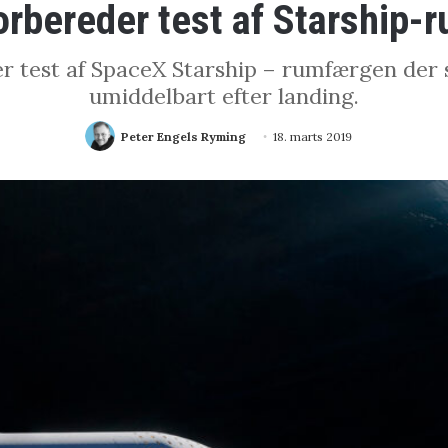
orbereder test af Starship-
r test af SpaceX Starship – rumfærgen der 
umiddelbart efter landing.
Peter Engels Ryming
18. marts 2019