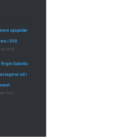
 mere upopulær
emu i USA
maj 2025
 Virgin Galactic
assagerer ud i
mmet
juni 2023