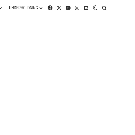
Facebook
X
YouTube
Instagram
Discord
Switch skin
Søg efter
UNDERHOLDNING