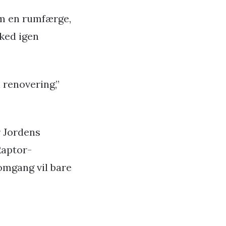
om en rumfærge,
ked igen
l renovering,”
r Jordens
Raptor-
omgang vil bare