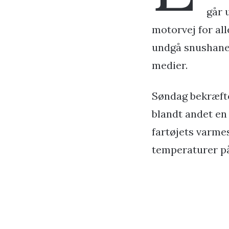
går 
motorvej for all
undgå snushaner,
medier.
Søndag bekræfted
blandt andet en
fartøjets varme
temperaturer på 