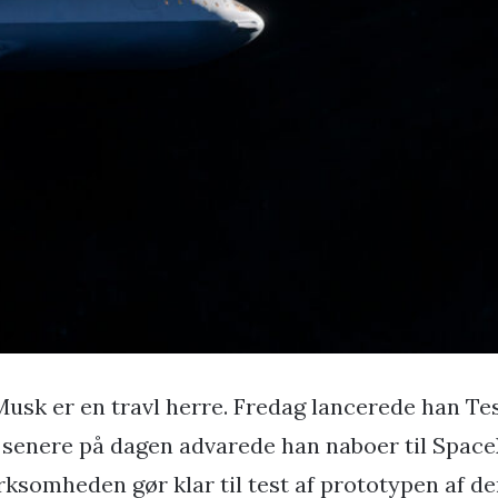
Musk er en travl herre. Fredag lancerede han Te
 senere på dagen advarede han naboer til Spac
irksomheden gør klar til test af prototypen af d