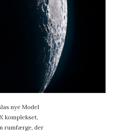
slas nye Model
eX komplekset,
en rumfærge, der