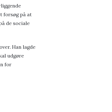
rliggende
t forsøg på at
på de sociale
 over. Han lagde
skal udgøre
n for