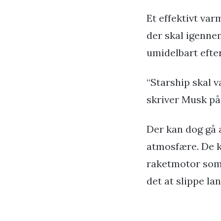
Et effektivt va
der skal igenne
umidelbart efte
“Starship skal væ
skriver Musk på
Der kan dog gå a
atmosfære. De 
raketmotor som 
det at slippe la