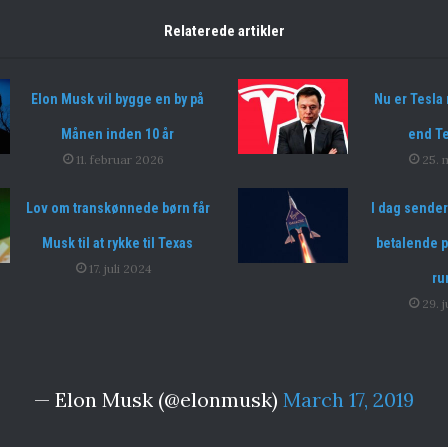
Relaterede artikler
Elon Musk vil bygge en by på
Nu er Tesla
Månen inden 10 år
end T
11. februar 2026
25. 
Lov om transkønnede børn får
I dag sender
Musk til at rykke til Texas
betalende p
17. juli 2024
ru
29. 
— Elon Musk (@elonmusk)
March 17, 2019