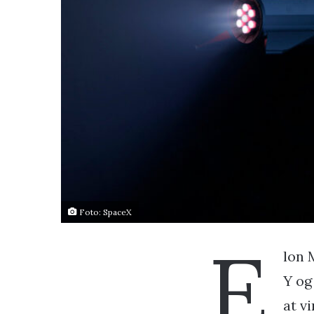
Foto: SpaceX
E
lon 
Y og
at v