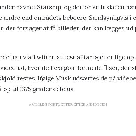
under navnet Starship, og derfor vil lukke en næ
e andre end områdets beboere. Sandsynligvis i e
 der forsøger at få billeder, der kan lægges ud 
e han via Twitter, at test af fartøjet er lige op
 video ud, hvor de hexagon-formede fliser, der 
skjold testes. Ifølge Musk udsættes de på videoe
op til 1375 grader celcius.
ARTIKLEN FORTSÆTTER EFTER ANNONCEN