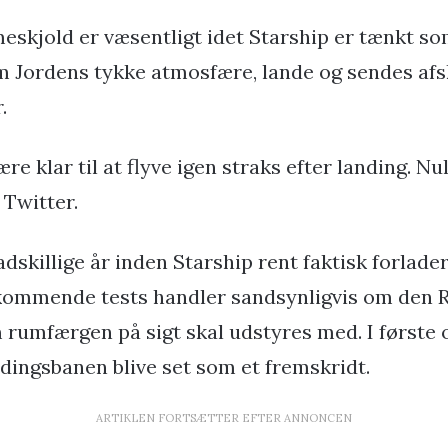
rmeskjold er væsentligt idet Starship er tænkt s
m Jordens tykke atmosfære, lande og sendes afs
r.
re klar til at flyve igen straks efter landing. Nu
 Twitter.
dskillige år inden Starship rent faktisk forlade
kommende tests handler sandsynligvis om den 
rumfærgen på sigt skal udstyres med. I første 
ndingsbanen blive set som et fremskridt.
ARTIKLEN FORTSÆTTER EFTER ANNONCEN