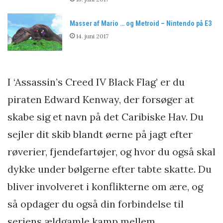
Masser af Mario … og Metroid – Nintendo på E3
14. juni 2017
I ‘Assassin’s Creed IV Black Flag’ er du
piraten Edward Kenway, der forsøger at
skabe sig et navn på det Caribiske Hav. Du
sejler dit skib blandt øerne på jagt efter
røverier, fjendefartøjer, og hvor du også skal
dykke under bølgerne efter tabte skatte. Du
bliver involveret i konflikterne om ære, og
så opdager du også din forbindelse til
seriens ældgamle kamp mellem