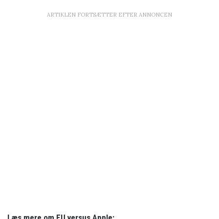
ARTIKLEN FORTSÆTTER EFTER ANNONCEN
Læs mere om EU versus Apple: