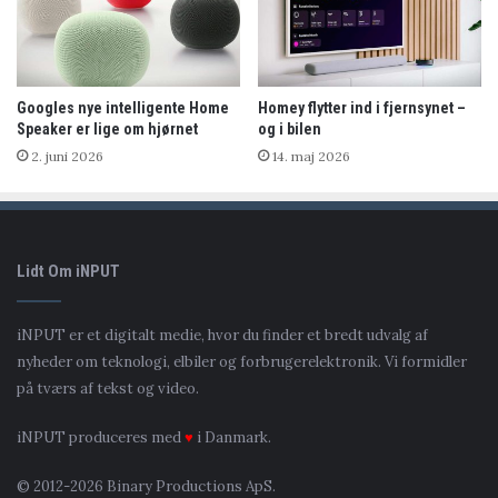
Googles nye intelligente Home
Homey flytter ind i fjernsynet –
Speaker er lige om hjørnet
og i bilen
2. juni 2026
14. maj 2026
Lidt Om iNPUT
iNPUT er et digitalt medie, hvor du finder et bredt udvalg af
nyheder om teknologi, elbiler og forbrugerelektronik. Vi formidler
på tværs af tekst og video.
iNPUT produceres med
♥
i Danmark.
© 2012-2026 Binary Productions ApS.