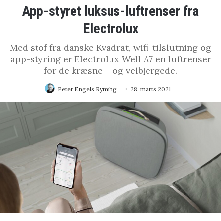
App-styret luksus-luftrenser fra
Electrolux
Med stof fra danske Kvadrat, wifi-tilslutning og
app-styring er Electrolux Well A7 en luftrenser
for de kræsne – og velbjergede.
Peter Engels Ryming
28. marts 2021