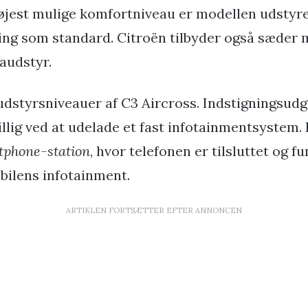
øjest mulige komfortniveau er modellen udsty
ring som standard. Citroën tilbyder også sæder 
audstyr.
 udstyrsniveauer af C3 Aircross. Indstigningsud
llig ved at udelade et fast infotainmentsystem. 
tphone-station
, hvor telefonen er tilsluttet og 
 bilens infotainment.
ARTIKLEN FORTSÆTTER EFTER ANNONCEN