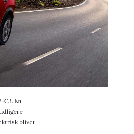
ë-C3. En
idligere
trisk bliver