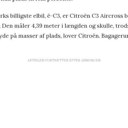
s billigste elbil, ë-C3, er Citroën C3 Aircross 
 Den måler 4,39 meter i længden og skulle, tro
byde på masser af plads, lover Citroën. Bagag
ARTIKLEN FORTSÆTTER EFTER ANNONCEN