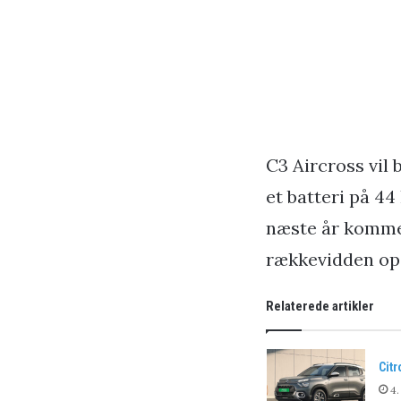
C3 Aircross vil
et batteri på 4
næste år kommer
rækkevidden op
Relaterede artikler
Citr
4.