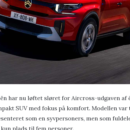
oën har nu løftet sløret for Aircross-udgaven af 
pakt SUV med fokus på komfort. Modellen var t
senteret som en syvpersoners, men som fuldelek
 kun plads til fem personer.