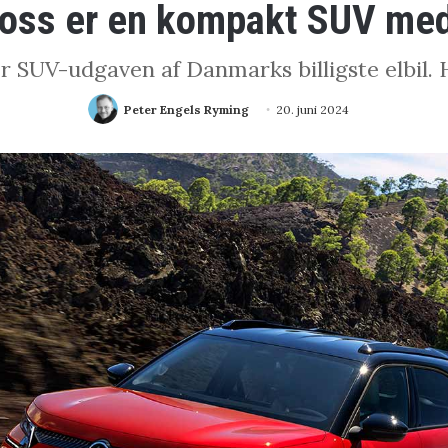
ross er en kompakt SUV me
for SUV-udgaven af Danmarks billigste elbil. 
Peter Engels Ryming
20. juni 2024