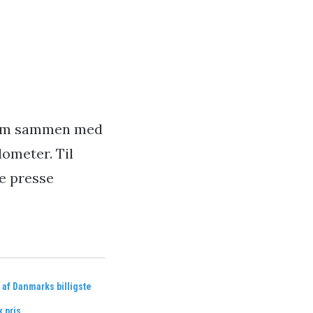
) som sammen med
lometer. Til
e presse
af Danmarks billigste
k pris