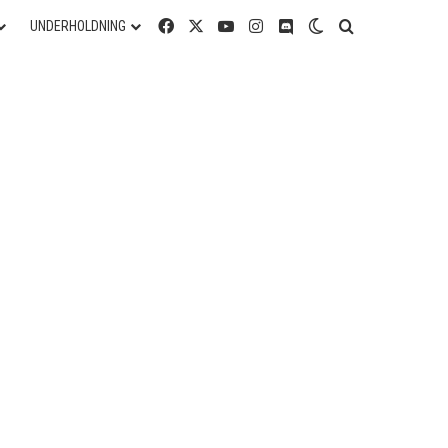
Facebook
X
YouTube
Instagram
Discord
Switch skin
Søg efter
UNDERHOLDNING