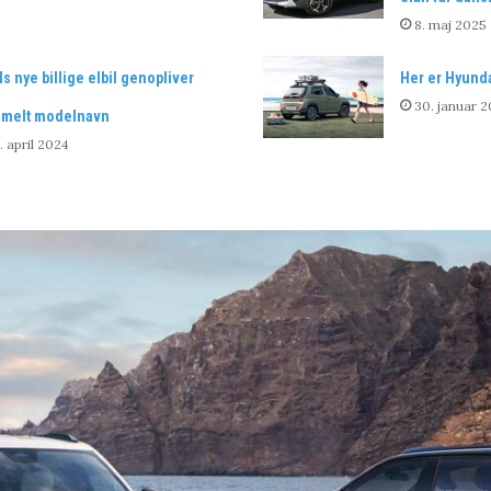
8. maj 2025
s nye billige elbil genopliver
Her er Hyunda
30. januar 
melt modelnavn
. april 2024