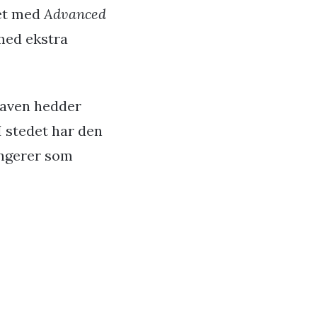
ret med
Advanced
med ekstra
gaven hedder
I stedet har den
fungerer som