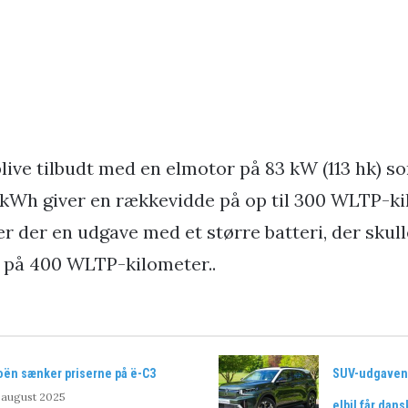
 blive tilbudt med en elmotor på 83 kW (113 hk
4 kWh giver en rækkevidde på op til 300 WLTP-ki
 der en udgave med et større batteri, der skull
 på 400 WLTP-kilometer..
oën sænker priserne på ë-C3
SUV-udgaven 
 august 2025
elbil får dans