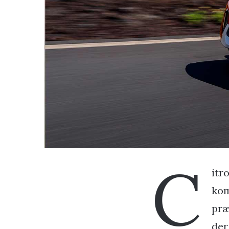
C
itr
kom
præ
der