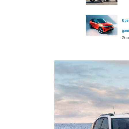
Opel
gam
10