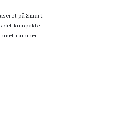
baseret på Smart
ds det kompakte
erummet rummer