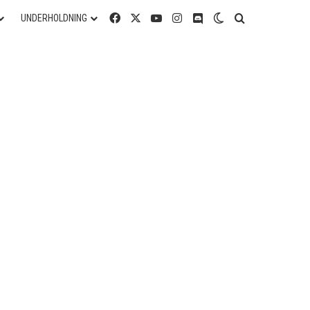
Facebook
X
YouTube
Instagram
Discord
Switch skin
Søg efter
UNDERHOLDNING