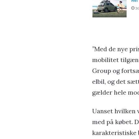
Her 
30
”
Med de nye pris
mobilitet tilgæ
Group og fortsæt
elbil, og det sæ
gælder hele mo
Uanset hvilken 
med på købet. D
karakteristiske