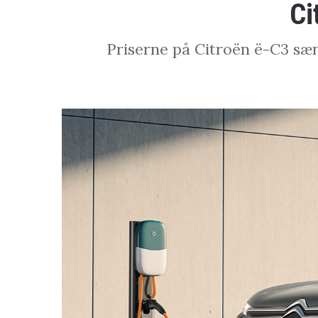
Ci
Priserne på Citroën ë-C3 sæn