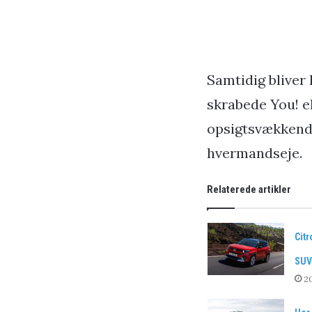
Samtidig bliver
skrabede You! e
opsigtsvækkende
hvermandseje.
Relaterede artikler
Citr
SUV
20