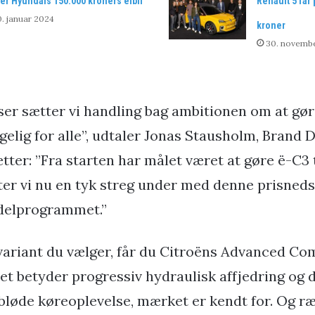
er Hyundais 150.000 kroners elbil
Renault 5 får
. januar 2024
kroner
30. novemb
er sætter vi handling bag ambitionen om at gør
ngelig for alle”, udtaler Jonas Stausholm, Brand
ter: ”Fra starten har målet været at gøre ë-C3 t
tter vi nu en tyk streg under med denne prisneds
delprogrammet.”
variant du vælger, får du Citroëns Advanced C
et betyder progressiv hydraulisk affjedring og 
 bløde køreoplevelse, mærket er kendt for. Og 