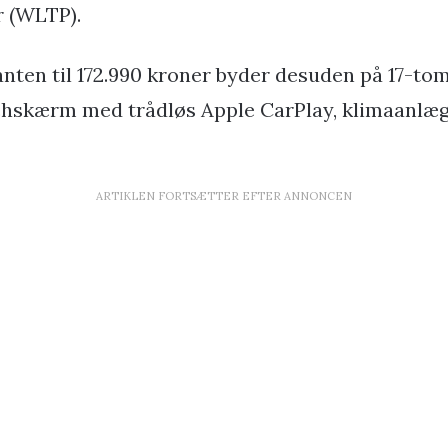
r (WLTP).
anten til 172.990 kroner byder desuden på 17-to
hskærm med trådløs Apple CarPlay, klimaanlæg
ARTIKLEN FORTSÆTTER EFTER ANNONCEN