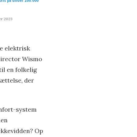
 pris på under 200.000
er 2023
e elektrisk
 Director Wismo
il en folkelig
ættelse, der
omfort-system
den
rækkevidden? Op