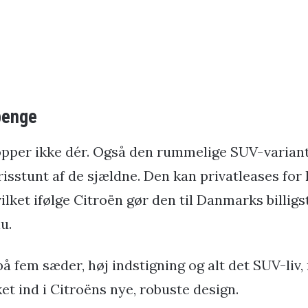
penge
pper ikke dér. Også den rummelige SUV-variant
risstunt af de sjældne. Den kan privatleases for
ket ifølge Citroën gør den til Danmarks billigs
nu.
på fem sæder, høj indstigning og alt det SUV-liv
et ind i Citroëns nye, robuste design.