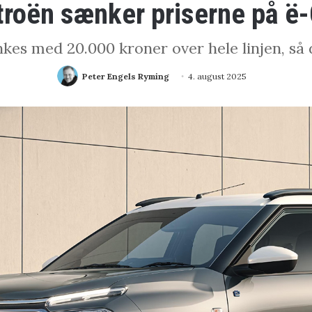
troën sænker priserne på ë
kes med 20.000 kroner over hele linjen, så d
Peter Engels Ryming
4. august 2025