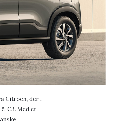
a Citroën, der i
 ë-C3. Med et
ranske