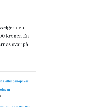
 vælger den
00 kroner. En
ernes svar på
ige elbil genopliver
elnavn
4