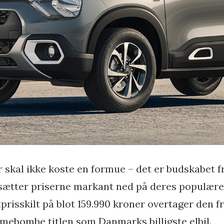
er skal ikke koste en formue – det er budskabet fr
sætter priserne markant ned på deres populære
tprisskilt på blot 159.990 kroner overtager den f
mebombe titlen som Danmarks billigste elbil.