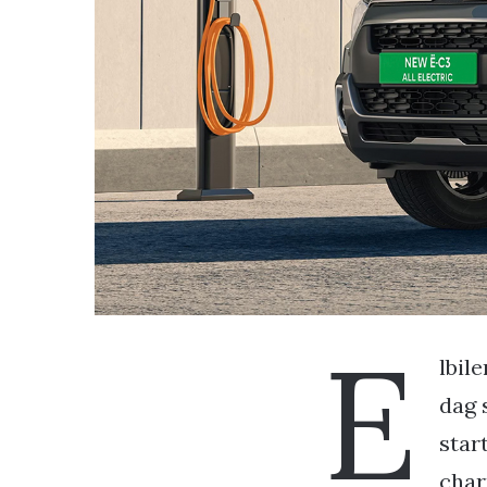
E
lbil
dag 
star
char