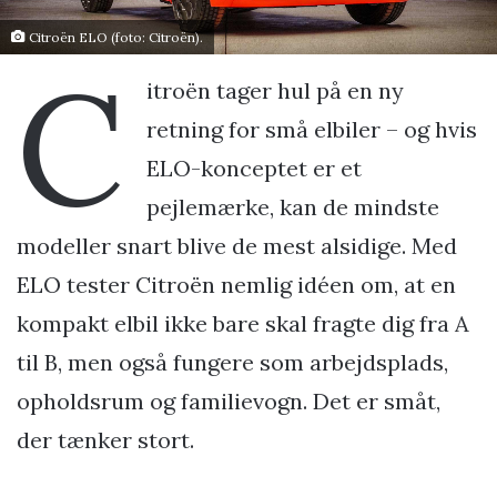
Citroën ELO (foto: Citroën).
C
itroën tager hul på en ny
retning for små elbiler – og hvis
ELO-konceptet er et
pejlemærke, kan de mindste
modeller snart blive de mest alsidige. Med
ELO tester Citroën nemlig idéen om, at en
kompakt elbil ikke bare skal fragte dig fra A
til B, men også fungere som arbejdsplads,
opholdsrum og familievogn. Det er småt,
der tænker stort.