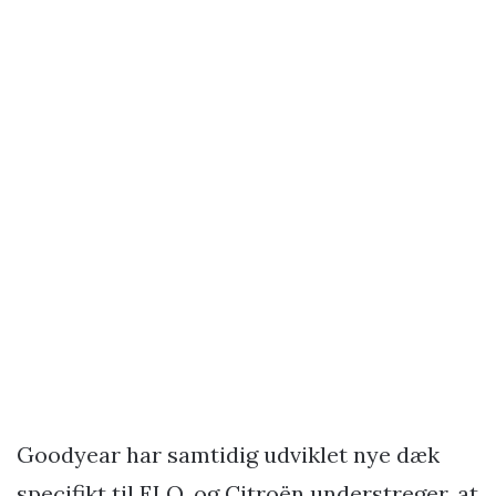
Goodyear har samtidig udviklet nye dæk
specifikt til ELO, og Citroën understreger, at