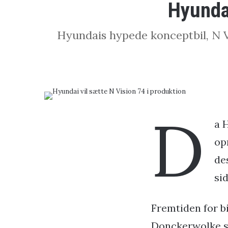
Hyundai
Hyundais hypede konceptbil, N Vis
D
a 
op
de
si
Fremtiden for bi
Donckerwolke sid