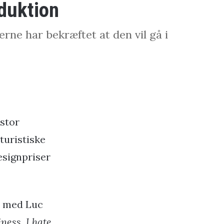
oduktion
rne har bekræftet at den vil gå i
 stor
turistiske
esignpriser
ew med Luc
ness, I hate