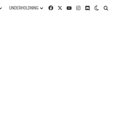
Facebook
X
YouTube
Instagram
Discord
Switch skin
Søg efter
UNDERHOLDNING