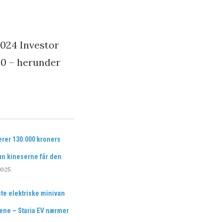
 2024 Investor
030 – herunder
rer 130.000 kroners
un kineserne får den
2025
te elektriske minivan
jene – Staria EV nærmer