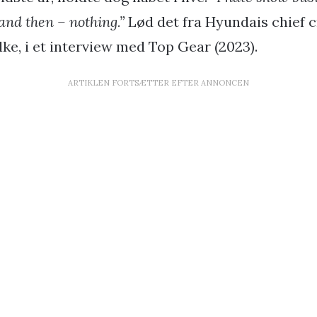
and then – nothing.”
Lød det fra Hyundais chief cr
e, i et interview med Top Gear (2023).
ARTIKLEN FORTSÆTTER EFTER ANNONCEN