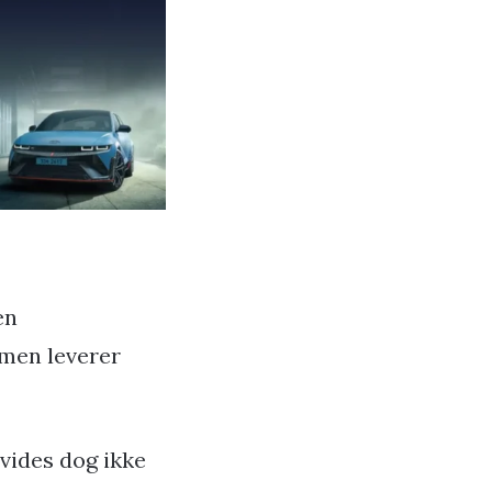
en
mmen leverer
vides dog ikke