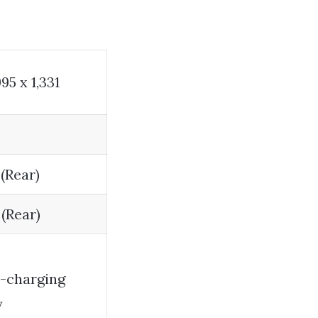
995 x 1,331
(Rear)
(Rear)
t-charging
y