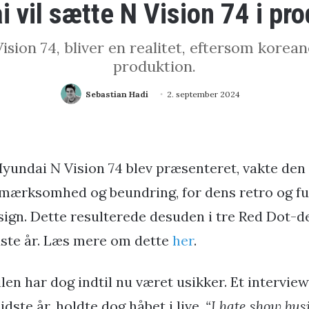
 vil sætte N Vision 74 i pr
ion 74, bliver en realitet, eftersom koreane
produktion.
Sebastian Hadi
2. september 2024
Hyundai N Vision 74 blev præsenteret, vakte den
mærksomhed og beundring, for dens retro og fu
sign. Dette resulterede desuden i tre Red Dot-d
dste år. Læs mere om dette
her
.
len har dog indtil nu været usikker. Et intervi
ste år, holdte dog håbet i live.
“I hate show busi