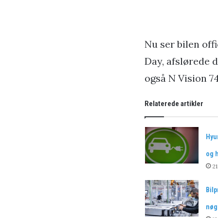
Nu ser bilen off
Day, afslørede d
også N Vision 74
Relaterede artikler
Hyun
og 
2
Bilp
nøgl