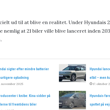
icielt ud til at blive en realitet. Under Hyundais
e nemlig at 21 biler ville blive lanceret inden 2
.
dai sigter efter mindre batterier
Hyundai lance
hurtigere opladning
elbil – men k
1. november 2025
17. oktober 
roducenter i knibe: Kina sidder på
Hyundais førs
erne til fremtidens biler
spottet på ve