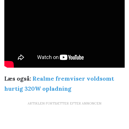
Læs også:
Realme fremviser voldsomt
hurtig 320W opladning
ARTIKLEN FORTSÆTTER EFTER ANNONCEN